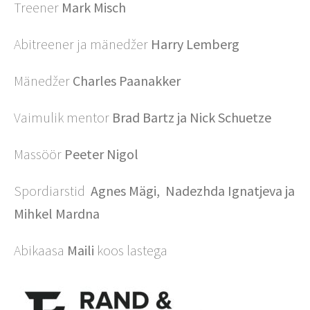
Treener
Mark Misch
Abitreener ja mänedžer
Harry Lemberg
Mänedžer
Charles Paanakker
Vaimulik mentor
Brad Bartz ja Nick Schuetze
Massöör
Peeter Nigol
Spordiarstid
Agnes Mägi,
Nadezhda Ignatjeva
ja
Mihkel Mardna
Abikaasa
Maili
koos lastega