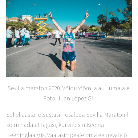
Sevilla maraton 2020. Võidurõõm ja au Jumalale.
Foto: Juan López Gil
Sellel aastal otsustasin osaleda Sevilla Maratonil
kolm nädalat tagasi, kui viibisin Keenia
treeninglaagris. Vaatasin peale oma eelnevale 6