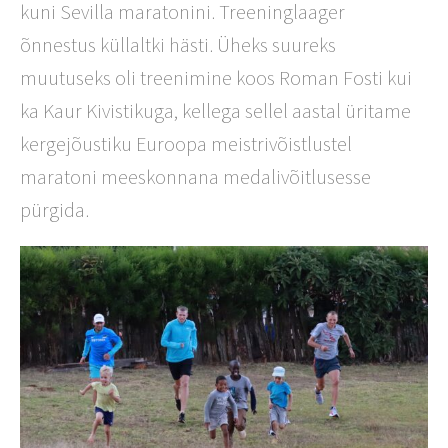
kuni Sevilla maratonini. Treeninglaager
õnnestus küllaltki hästi. Üheks suureks
muutuseks oli treenimine koos Roman Fosti kui
ka Kaur Kivistikuga, kellega sellel aastal üritame
kergejõustiku Euroopa meistrivõistlustel
maratoni meeskonnana medalivõitlusesse
pürgida.