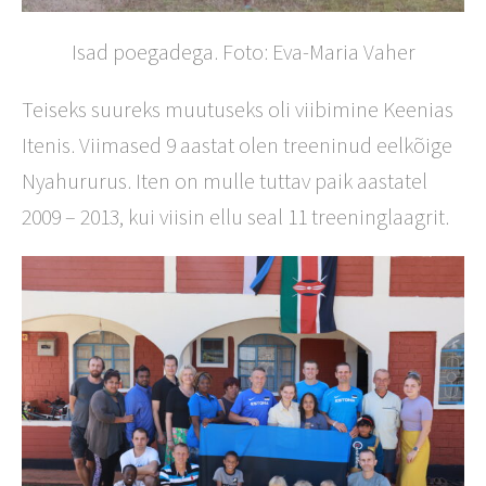
Isad poegadega. Foto: Eva-Maria Vaher
Teiseks suureks muutuseks oli viibimine Keenias
Itenis. Viimased 9 aastat olen treeninud eelkõige
Nyahururus. Iten on mulle tuttav paik aastatel
2009 – 2013, kui viisin ellu seal 11 treeninglaagrit.