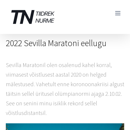
Skip
to
content
2022 Sevilla Maratoni eellugu
Sevilla Maratonil olen osalenud kahel korral,
viimasest võistlusest aastal 2020 on helged
mälestused. Vahetult enne koronoonakriisi algust
täitsin sellel üritusel olümpianormi ajaga 2.10.02.
See on senini minu isiklik rekord sellel
võistlusdistantsil.