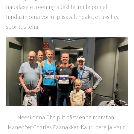
nädalasele treeningtsükklile, mille põhjal
hindasin oma vormi piisavalt heaks, et üks hea
sooritus teha.
Meeskonna ühsipilt päev enne maratoni.
Mänedžer Charles Paanakker, Kauri pere ja Kauri