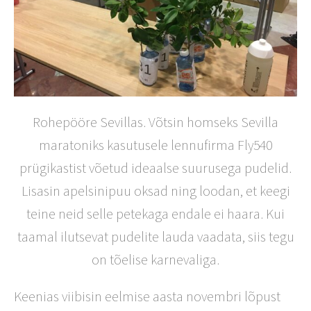
Rohepööre Sevillas. Võtsin homseks Sevilla
maratoniks kasutusele lennufirma Fly540
prügikastist võetud ideaalse suurusega pudelid.
Lisasin apelsinipuu oksad ning loodan, et keegi
teine neid selle petekaga endale ei haara.
Kui
taamal ilutsevat pudelite lauda vaadata, siis tegu
on tõelise karnevaliga.
Keenias viibisin eelmise aasta novembri lõpust