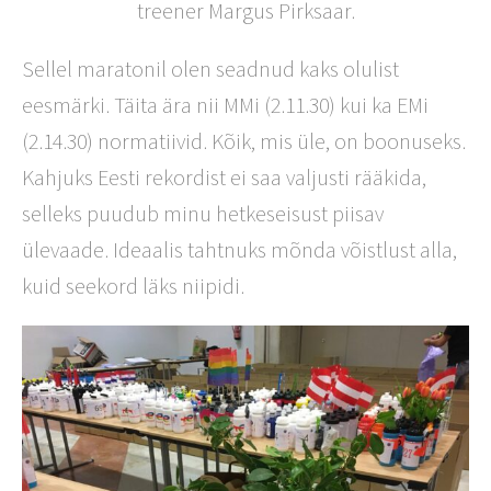
treener Margus Pirksaar.
Sellel maratonil olen seadnud kaks olulist
eesmärki. Täita ära nii MMi (2.11.30) kui ka EMi
(2.14.30) normatiivid. Kõik, mis üle, on boonuseks.
Kahjuks Eesti rekordist ei saa valjusti rääkida,
selleks puudub minu hetkeseisust piisav
ülevaade. Ideaalis tahtnuks mõnda võistlust alla,
kuid seekord läks niipidi.