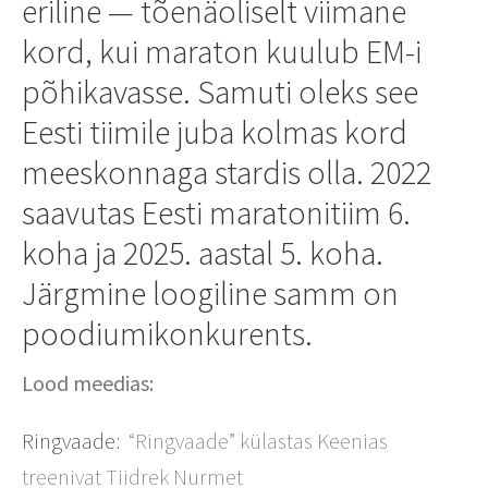
eriline — tõenäoliselt viimane
kord, kui maraton kuulub EM-i
põhikavasse. Samuti oleks see
Eesti tiimile juba kolmas kord
meeskonnaga stardis olla. 2022
saavutas Eesti maratonitiim 6.
koha ja 2025. aastal 5. koha.
Järgmine loogiline samm on
poodiumikonkurents.
Lood meedias:
Ringvaade:
“Ringvaade” külastas Keenias
treenivat Tiidrek Nurmet