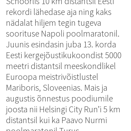
Schoorlis 10 km distantsil Eesti
rekordi lähedase aja ning kaks
nädalat hiljem tegin tugeva
soorituse Napoli poolmaratonil.
Juunis esindasin juba 13. korda
Eesti kergejõustikukoondist 5000
meetri distantsil meeskondlikel
Euroopa meistrivõistlustel
Mariboris, Sloveenias. Mais ja
augustis õnnestus poodiumile
joosta nii Helsingi City Run’i 5 km
distantsil kui ka Paavo Nurmi
poolmaratonil Turus.