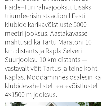
Paide–Türi rahvajooksu. Lisaks
triumfeerisin staadionil Eesti
klubide karikavõistluste 5000
meetri jooksus. Aastakavasse
mahtusid ka Tartu Maratoni 10
km distants ja Rapla Selveri
Suurjooksu 10 km distants —
vastavalt võit Tartus ja teine koht
Raplas. Möödaminnes osalesin ka
klubidevahelistel teatevõistlustel
4×1500 m jooksus.