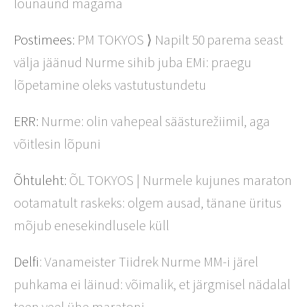
lõunaund magama
Postimees:
PM TOKYOS ⟩ Napilt 50 parema seast
välja jäänud Nurme sihib juba EMi: praegu
lõpetamine oleks vastutustundetu
ERR:
Nurme: olin vahepeal säästurežiimil, aga
võitlesin lõpuni
Õhtuleht:
ÕL TOKYOS | Nurmele kujunes maraton
ootamatult raskeks: olgem ausad, tänane üritus
mõjub enesekindlusele küll
Delfi
: Vanameister Tiidrek Nurme MM-i järel
puhkama ei läinud: võimalik, et järgmisel nädalal
teen veel ühe maratoni