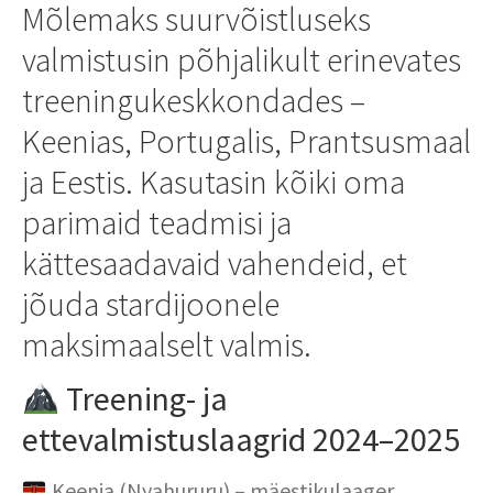
Mõlemaks suurvõistluseks
valmistusin põhjalikult erinevates
treeningukeskkondades –
Keenias, Portugalis, Prantsusmaal
ja Eestis. Kasutasin kõiki oma
parimaid teadmisi ja
kättesaadavaid vahendeid, et
jõuda stardijoonele
maksimaalselt valmis.
Treening- ja
ettevalmistuslaagrid 2024–2025
Keenia (Nyahururu) – mäestikulaager