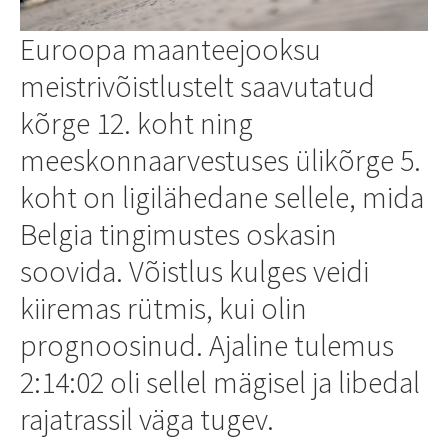
Euroopa maanteejooksu
meistrivõistlustelt saavutatud
kõrge 12. koht ning
meeskonnaarvestuses ülikõrge 5.
koht on ligilähedane sellele, mida
Belgia tingimustes oskasin
soovida. Võistlus kulges veidi
kiiremas rütmis, kui olin
prognoosinud. Ajaline tulemus
2:14:02 oli sellel mägisel ja libedal
rajatrassil väga tugev.