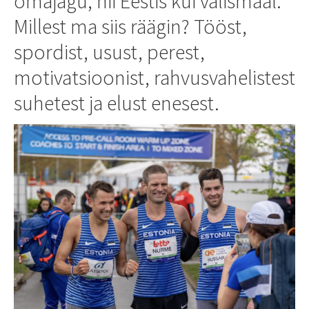
omajagu, nii Eestis kui välismaal.
Millest ma siis räägin? Tööst,
spordist, usust, perest,
motivatsioonist, rahvusvahelistest
suhetest ja elust enesest.