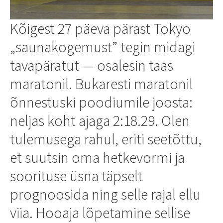
Kõigest 27 päeva pärast Tokyo
„saunakogemust” tegin midagi
tavapäratut — osalesin taas
maratonil. Bukaresti maratonil
õnnestuski poodiumile joosta:
neljas koht ajaga 2:18.29. Olen
tulemusega rahul, eriti seetõttu,
et suutsin oma hetkevormi ja
soorituse üsna täpselt
prognoosida ning selle rajal ellu
viia. Hooaja lõpetamine sellise