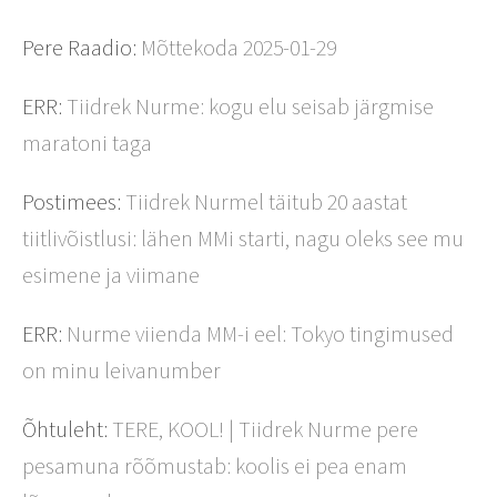
Pere Raadio:
Mõttekoda 2025-01-29
ERR:
Tiidrek Nurme: kogu elu seisab järgmise
maratoni taga
Postimees:
Tiidrek Nurmel täitub 20 aastat
tiitlivõistlusi: lähen MMi starti, nagu oleks see mu
esimene ja viimane
ERR:
Nurme viienda MM-i eel: Tokyo tingimused
on minu leivanumber
Õhtuleht:
TERE, KOOL! | Tiidrek Nurme pere
pesamuna rõõmustab: koolis ei pea enam