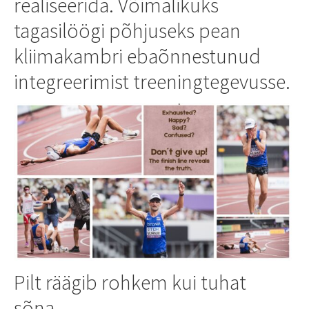
realiseerida. Võimalikuks
tagasilöögi põhjuseks pean
kliimakambri ebaõnnestunud
integreerimist treeningtegevusse.
Pilt räägib rohkem kui tuhat
sõna.