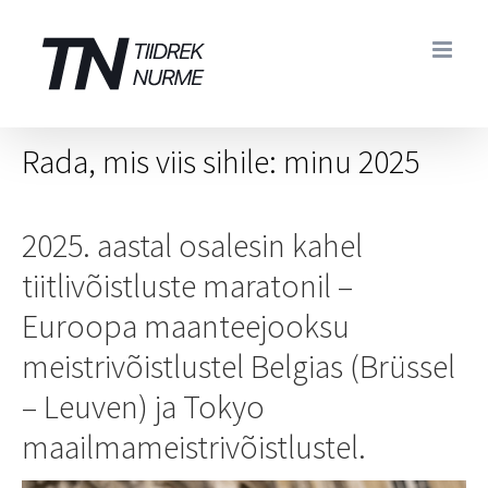
Skip
to
content
Rada, mis viis sihile: minu 2025
2025. aastal osalesin kahel
tiitlivõistluste maratonil –
Euroopa maanteejooksu
meistrivõistlustel Belgias (Brüssel
– Leuven) ja Tokyo
maailmameistrivõistlustel.