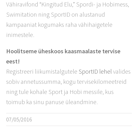
Vähiravifond “Kingitud Elu,” Spordi- ja Hobimess,
Swimitation ning SportID on alustanud
kampaaniat kogumaks raha vähihaigetele
inimestele.
Hoolitseme üheskoos kaasmaalaste tervise
eest!
Registreeri liikumistalgutele
SportID lehel
valides
sobiv annetussumma, kogu tervisekilomeetreid
ning tule kohale Sport ja Hobi messile, kus
toimub ka sinu panuse üleandmine.
07/05/2016