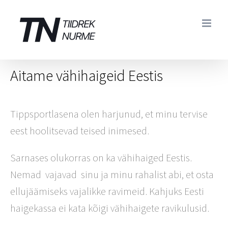
Skip
to
content
Aitame vähihaigeid Eestis
Tippsportlasena olen harjunud, et minu tervise
eest hoolitsevad teised inimesed.
Sarnases olukorras on ka vähihaiged Eestis.
Nemad vajavad sinu ja minu rahalist abi, et osta
ellujäämiseks vajalikke ravimeid. Kahjuks Eesti
haigekassa ei kata kõigi vähihaigete ravikulusid.