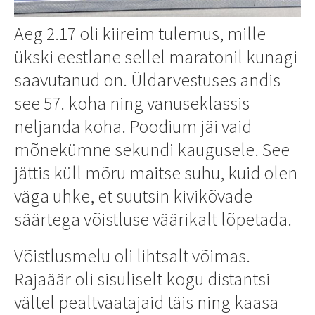
Aeg 2.17 oli kiireim tulemus, mille
ükski eestlane sellel maratonil kunagi
saavutanud on. Üldarvestuses andis
see 57. koha ning vanuseklassis
neljanda koha. Poodium jäi vaid
mõnekümne sekundi kaugusele. See
jättis küll mõru maitse suhu, kuid olen
väga uhke, et suutsin kivikõvade
säärtega võistluse väärikalt lõpetada.
Võistlusmelu oli lihtsalt võimas.
Rajaäär oli sisuliselt kogu distantsi
vältel pealtvaatajaid täis ning kaasa