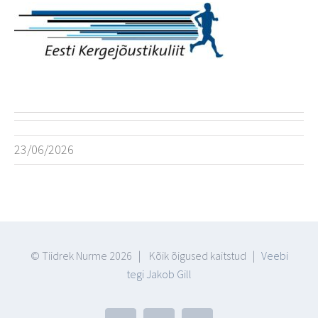
23/06/2026
© Tiidrek Nurme
2026 | Kõik õigused kaitstud |
Veebi
tegi Jakob Gill