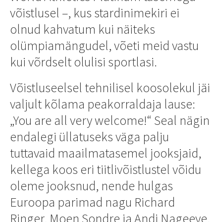
võistlusel –, kus stardinimekiri ei
olnud kahvatum kui näiteks
olümpiamängudel, võeti meid vastu
kui võrdselt olulisi sportlasi.
Võistluseelsel tehnilisel koosolekul jäi
valjult kõlama peakorraldaja lause:
„You are all very welcome!“ Seal nägin
endalegi üllatuseks väga palju
tuttavaid maailmatasemel jooksjaid,
kellega koos eri tiitlivõistlustel võidu
oleme jooksnud, nende hulgas
Euroopa parimad nagu Richard
Ringer, Moen Sondre ja Andi Nageeye.