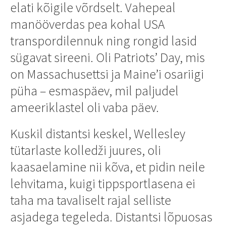
elati kõigile võrdselt. Vahepeal
manööverdas pea kohal USA
transpordilennuk ning rongid lasid
sügavat sireeni. Oli Patriots’ Day, mis
on Massachusettsi ja Maine’i osariigi
püha – esmaspäev, mil paljudel
ameeriklastel oli vaba päev.
Kuskil distantsi keskel, Wellesley
tütarlaste kolledži juures, oli
kaasaelamine nii kõva, et pidin neile
lehvitama, kuigi tippsportlasena ei
taha ma tavaliselt rajal selliste
asjadega tegeleda. Distantsi lõpuosas