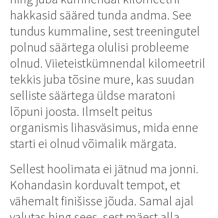
hakkasid sääred tunda andma. See
tundus kummaline, sest treeningutel
polnud säärtega olulisi probleeme
olnud. Viieteistkümnendal kilomeetril
tekkis juba tõsine mure, kas suudan
selliste säärtega üldse maratoni
lõpuni joosta. Ilmselt peitus
organismis lihasväsimus, mida enne
starti ei olnud võimalik märgata.
Sellest hoolimata ei jätnud ma jonni.
Kohandasin korduvalt tempot, et
vähemalt finišisse jõuda. Samal ajal
valutas hing sees, sest mäest alla