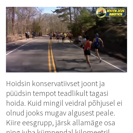
Hoidsin konservatiivset joont ja
püüdsin tempot teadlikult tagasi
hoida. Kuid mingil veidral põhjusel ei
olnud jooks mugav algusest peale.
Kiire eesgrupp, järsk allamäge osa
ning juba kümnendal kilomeetril