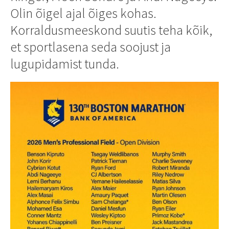
Olin õigel ajal õiges kohas.
Korraldusmeeskond suutis teha kõik,
et sportlasena seda soojust ja
lugupidamist tunda.