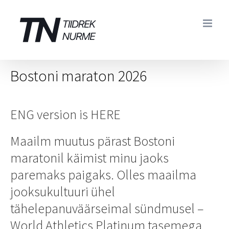
Skip
to
content
Bostoni maraton 2026
ENG version is
HERE
Maailm muutus pärast Bostoni
maratonil käimist minu jaoks
paremaks paigaks. Olles maailma
jooksukultuuri ühel
tähelepanuväärseimal sündmusel –
World Athletics Platinum tasemega