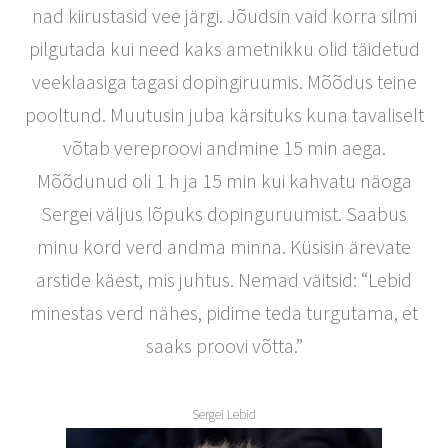
nad kiirustasid vee järgi. Jõudsin vaid korra silmi
pilgutada kui need kaks ametnikku olid täidetud
veeklaasiga tagasi dopingiruumis. Mõõdus teine
pooltund. Muutusin juba kärsituks kuna tavaliselt
võtab vereproovi andmine 15 min aega.
Mõõdunud oli 1 h ja 15 min kui kahvatu näoga
Sergei väljus lõpuks dopinguruumist. Saabus
minu kord verd andma minna. Küsisin ärevate
arstide käest, mis juhtus. Nemad väitsid: “Lebid
minestas verd nähes, pidime teda turgutama, et
saaks proovi võtta.”
Sergei Lebid