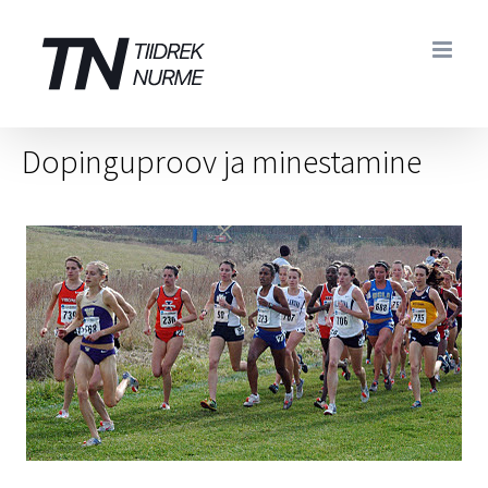
Skip
to
content
Dopinguproov ja minestamine