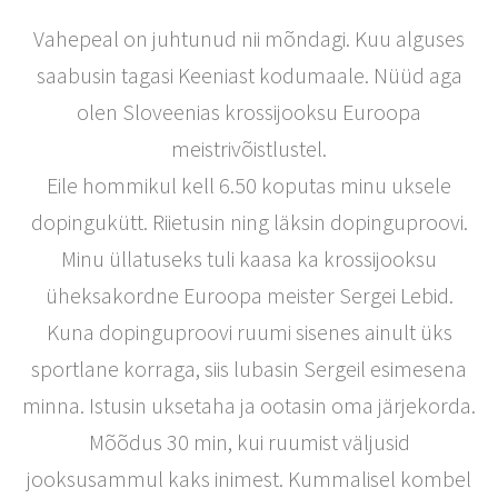
Vahepeal on juhtunud nii mõndagi. Kuu alguses
saabusin tagasi Keeniast kodumaale. Nüüd aga
olen Sloveenias krossijooksu Euroopa
meistrivõistlustel.
Eile hommikul kell 6.50 koputas minu uksele
dopingukütt. Riietusin ning läksin dopinguproovi.
Minu üllatuseks tuli kaasa ka krossijooksu
üheksakordne Euroopa meister Sergei Lebid.
Kuna dopinguproovi ruumi sisenes ainult üks
sportlane korraga, siis lubasin Sergeil esimesena
minna. Istusin uksetaha ja ootasin oma järjekorda.
Mõõdus 30 min, kui ruumist väljusid
jooksusammul kaks inimest. Kummalisel kombel