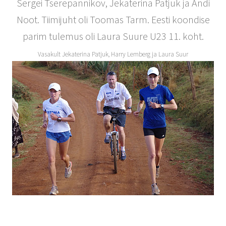
Sergei Tserepannikov, Jekaterina Patjuk ja Andi
Noot. Tiimijuht oli Toomas Tarm. Eesti koondise
parim tulemus oli Laura Suure U23 11. koht.
Vasakult Jekaterina Patjuk, Harry Lemberg ja Laura Suur