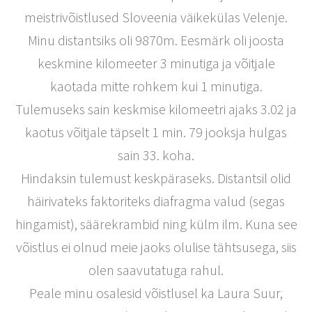
meistrivõistlused Sloveenia väikekülas Velenje.
Minu distantsiks oli 9870m. Eesmärk oli joosta
keskmine kilomeeter 3 minutiga ja võitjale
kaotada mitte rohkem kui 1 minutiga.
Tulemuseks sain keskmise kilomeetri ajaks 3.02 ja
kaotus võitjale täpselt 1 min. 79 jooksja hulgas
sain 33. koha.
Hindaksin tulemust keskpäraseks. Distantsil olid
häirivateks faktoriteks diafragma valud (segas
hingamist), säärekrambid ning külm ilm. Kuna see
võistlus ei olnud meie jaoks olulise tähtsusega, siis
olen saavutatuga rahul.
Peale minu osalesid võistlusel ka Laura Suur,