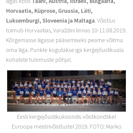
liigas koos
Taani, Austria, Iisraeli, Bulgaaria,
Horvaatia, Küprose, Gruusia, Läti,
Luksemburgi, Sloveenia ja Maltaga
. Võistlus
toimub Horvaatias, Varaždini linnas 10-11.08.2019.
Kõrgemasse liigasse pääsemiseks peame võitma
oma liiga. Punkte kogutakse iga kergejõustikuala
kohaliste tulemuste põhjal.
Eesti kergejõustikukoondis võistkondlikel
Euroopa meistrivõistlustel 2019. FOTO: Marko