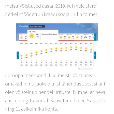
meistrivõistlused aastal 2018, kui meie stardi
hetkel mõõdeti 35 kraadi sooja. Tulin toime!
Euroopa meeskondlikud meistrivõistlused
omavad minu jaoks olulist tähendust, sest siiani
olen võistelnud nendel üritustel kümnel erineval
aastal ning 15. korral. Saavutanud olen 5 alavõitu
ning 11 esikolmiku kohta.