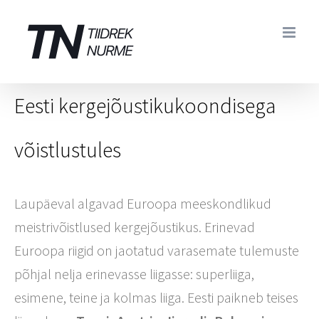
Skip
to
content
Eesti kergejõustikukoondisega
võistlustules
Laupäeval algavad Euroopa meeskondlikud
meistrivõistlused kergejõustikus. Erinevad
Euroopa riigid on jaotatud varasemate tulemuste
põhjal nelja erinevasse liigasse: superliiga,
esimene, teine ja kolmas liiga. Eesti paikneb teises