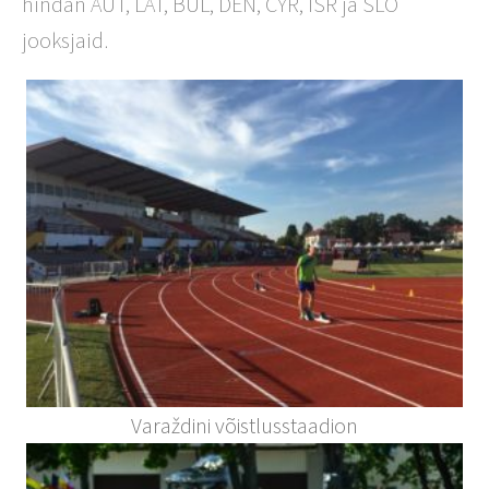
hindan AUT, LAT, BUL, DEN, CYR, ISR ja SLO
jooksjaid.
Varaždini võistlusstaadion