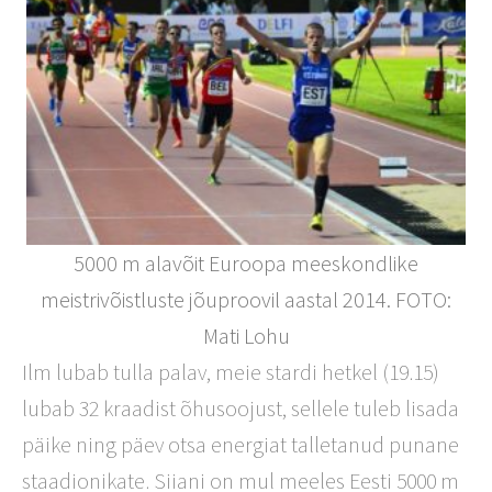
5000 m alavõit Euroopa meeskondlike
meistrivõistluste jõuproovil aastal 2014. FOTO:
Mati Lohu
Ilm lubab tulla palav, meie stardi hetkel (19.15)
lubab 32 kraadist õhusoojust, sellele tuleb lisada
päike ning päev otsa energiat talletanud punane
staadionikate. Siiani on mul meeles Eesti 5000 m