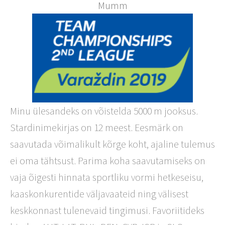
Mumm
Minu ülesandeks on võistelda 5000 m jooksus.
Stardinimekirjas on 12 meest. Eesmärk on
saavutada võimalikult kõrge koht, ajaline tulemus
ei oma tähtsust. Parima koha saavutamiseks on
vaja õigesti hinnata sportliku vormi hetkeseisu,
kaaskonkurentide väljavaateid ning välisest
keskkonnast tulenevaid tingimusi. Favoriitideks