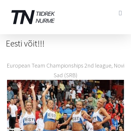
Skip
to
content
Eesti võit!!!
European Team Championships 2nd league, Novi
Sad (SRB)