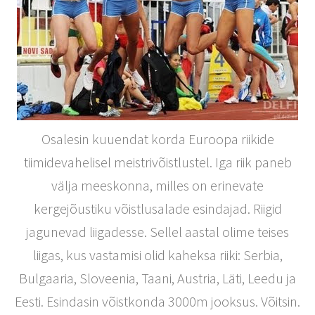
Osalesin kuuendat korda Euroopa riikide
tiimidevahelisel meistrivõistlustel. Iga riik paneb
välja meeskonna, milles on erinevate
kergejõustiku võistlusalade esindajad. Riigid
jagunevad liigadesse. Sellel aastal olime teises
liigas, kus vastamisi olid kaheksa riiki: Serbia,
Bulgaaria, Sloveenia, Taani, Austria, Läti, Leedu ja
Eesti. Esindasin võistkonda 3000m jooksus. Võitsin.