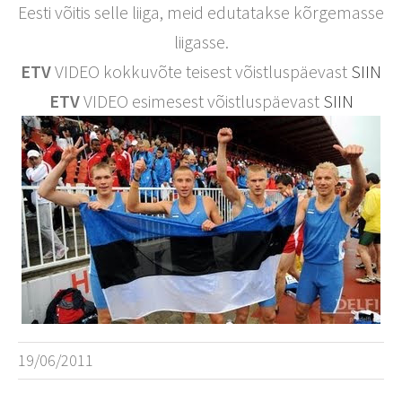
Eesti võitis selle liiga, meid edutatakse kõrgemasse
liigasse.
ETV
VIDEO kokkuvõte teisest võistluspäevast
SIIN
ETV
VIDEO esimesest võistluspäevast
SIIN
19/06/2011