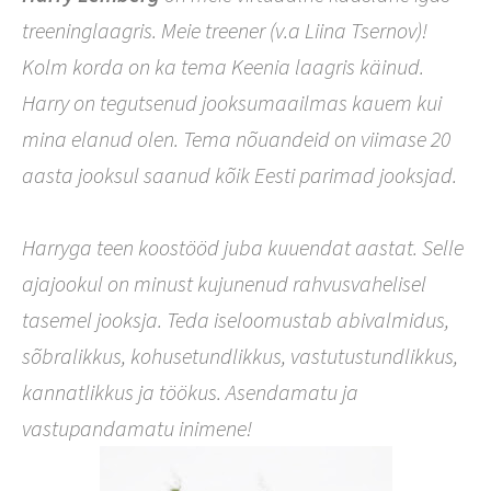
treeninglaagris. Meie treener (v.a Liina Tsernov)!
Kolm korda on ka tema Keenia laagris käinud.
Harry on tegutsenud jooksumaailmas kauem kui
mina elanud olen. Tema nõuandeid on viimase 20
aasta jooksul saanud kõik Eesti parimad jooksjad.
Harryga teen koostööd juba kuuendat aastat. Selle
ajajookul o
n minust kujunenud rahvusvahelisel
tasemel jooksja. Teda iseloomustab abivalmidus,
sõbralikkus, kohusetundlikkus, vastutustundlikkus,
kannatlikkus ja töökus. Asendamatu ja
vastupandamatu inimene!