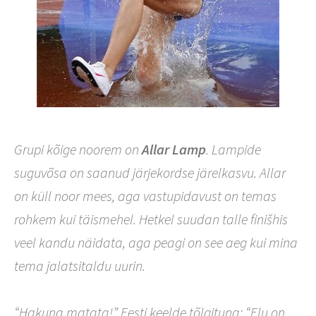
Grupi kõige noorem on
Allar Lamp
. Lampide
suguvõsa on saanud järjekordse järelkasvu. Allar
on küll noor mees, aga vastupidavust on temas
rohkem kui täismehel. Hetkel suudan talle finišhis
veel kandu näidata, aga peagi on see aeg kui mina
tema jalatsitaldu uurin.
“Hakuna matata!” Eesti keelde tõlgituna: “Elu on