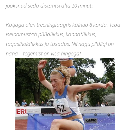
jooksnud seda distantsi alla 10 minuti.
Katjaga olen treeninglaagris käinud 8 korda. Teda
iseloomustab püüdlikkus, kannatlikkus,
tagasihoidlikkus ja tasadus. Nii nagu pildilgi on
näha – tegemist on visa hingega!