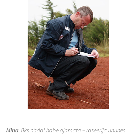
Mina
, üks nädal habe ajamata – raseerija ununes