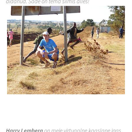
aidanud. Säde on tema silmis alles!
Harry Lemberg
on meie virtuaalne kaaslane igas