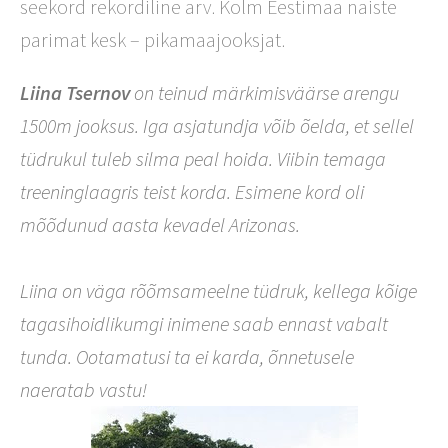
seekord rekordiline arv. Kolm Eestimaa naiste
parimat kesk – pikamaajooksjat.
Liina Tsernov
on teinud märkimisväärse arengu
1500m jooksus. Iga asjatundja võib õelda, et sellel
tüdrukul tuleb silma peal hoida. Viibin temaga
treeninglaagris teist korda. Esimene kord oli
mõõdunud aasta kevadel Arizonas.
Liina on väga rõõmsameelne tüdruk, kellega k
õige
tagasihoidlikumgi inimene saab ennast vabalt
tunda. Ootamatusi ta ei karda, õnnetusele
naeratab vastu!