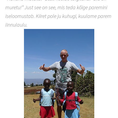
muretu!” Just see on see, mis teda kõige paremini
iseloomustab. Kiiret pole ju kuhugi, kuulame parem
linnulaulu.