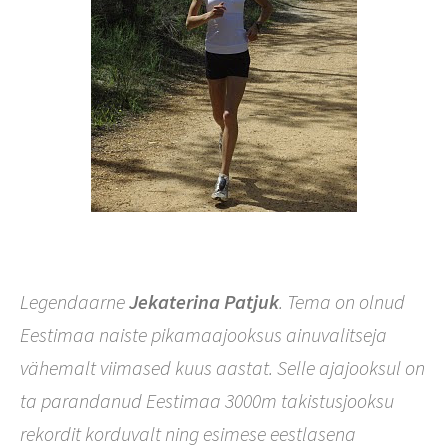
Legendaarne
Jekaterina Patjuk
. Tema on olnud
Eestimaa naiste pikamaajooksus ainuvalitseja
vähemalt viimased kuus aastat. Selle ajajooksul on
ta parandanud Eestimaa 3000m takistusjooksu
rekordit korduvalt ning esimese eestlasena