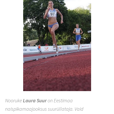
Nooruke
Laura Suur
on Eestimaa
naispikamaajooksus suurüllataja. Vaid