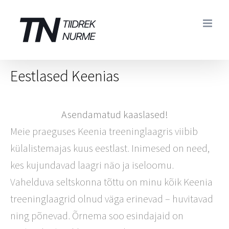
Skip
to
content
Eestlased Keenias
Asendamatud kaaslased!
Meie praeguses Keenia treeninglaagris viibib
külalistemajas kuus eestlast. Inimesed on need,
kes kujundavad laagri näo ja iseloomu.
Vahelduva seltskonna tõttu on minu kõik Keenia
treeninglaagrid olnud väga erinevad – huvitavad
ning põnevad. Õrnema soo esindajaid on