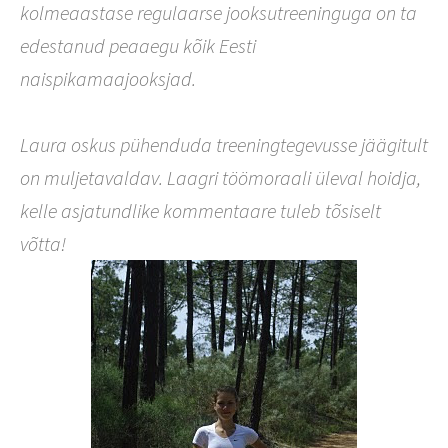
kolmeaastase regulaarse jooksutreeninguga on ta
edestanud peaaegu kõik Eesti
naispikamaajooksjad.
Laura oskus pühenduda treeningtegevusse jäägitult
on muljetavaldav. Laagri töömoraali üleval hoidja,
kelle asjatundlike kommentaare tuleb tõsiselt
võtta!