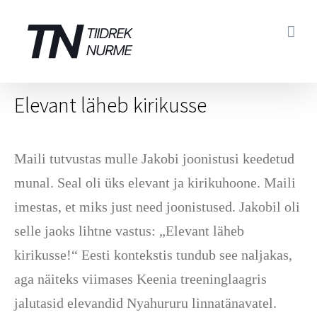
Skip
to
content
Elevant läheb kirikusse
Maili tutvustas mulle Jakobi joonistusi keedetud
munal. Seal oli üks elevant ja kirikuhoone. Maili
imestas, et miks just need joonistused. Jakobil oli
selle jaoks lihtne vastus: „Elevant läheb
kirikusse!“ Eesti kontekstis tundub see naljakas,
aga näiteks viimases Keenia treeninglaagris
jalutasid elevandid Nyahururu linnatänavatel.