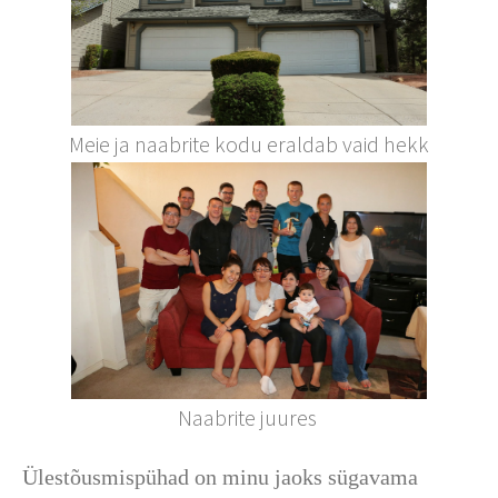
Meie ja naabrite kodu eraldab vaid hekk
Naabrite juures
Ülestõusmispühad on minu jaoks sügavama