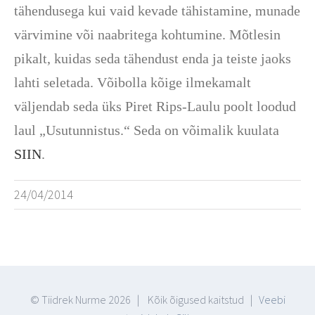
tähendusega kui vaid kevade tähistamine, munade
värvimine või naabritega kohtumine. Mõtlesin
pikalt, kuidas seda tähendust enda ja teiste jaoks
lahti seletada. Võibolla kõige ilmekamalt
väljendab seda üks Piret Rips-Laulu poolt loodud
laul „Usutunnistus.“ Seda on võimalik kuulata
SIIN
.
24/04/2014
© Tiidrek Nurme
2026 | Kõik õigused kaitstud |
Veebi