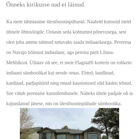
Õnneks kirikusse nad ei läinud.
Ka meie tähistasime ülestõusmispühasid. Naabrid kutsusid meid
ühisele õhtusöögile. Ootasin seda kohtumist põnevusega, sest
olen juba ammu tahtnud tuttavaks saada indiaanlasega. Pereema
on Navajo hõimust indiaalane, aga pereisa pärit Lõuna-
Mehhikost. Üllatav oli see, et meie Flagstaffi korteris on rohkem
indiaani sümboolikat kui nende omas. Ehted, laudlinad,
kardinad, padjapüürid ning muud kaunistused olid käsitsi tehtud.
See viitab perenaise kunstilembusele. Näiteks ühele padjale oli ta
kujundanud jänese, mis on ülestõusmispühade sümboolika.