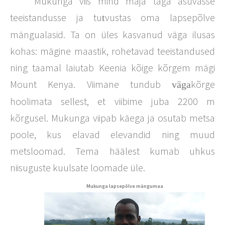
Mukunga viis mind maja taga asuvasse
teeistandusse ja tu
vustas oma lapsepõlve
t
mängualasid. Ta on üles kasvanud väga ilusas
kohas: mägine maastik, rohetavad teeistandused
ning taamal laiutab Keenia kõige kõrgem mägi
Mount Kenya. Viimane tundub
kõrge
väga
hoolimata sellest, et viibime juba 2200
m
kõrgusel. Mukunga viipab käega ja osutab metsa
poole, kus elavad elevandid ning muud
metsloomad. Tema häälest kumab uhkus
niisuguste kuulsate loomade üle.
Mukunga lapsepõlve mängumaa