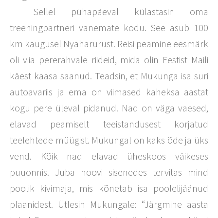
Sellel pühapäeval külastasin oma
treeningpartneri vanemate kodu. See asub 100
km kaugusel Nyaharurust. Reisi peamine eesmärk
oli viia pererahvale riideid, mida olin Eestist Maili
käest kaasa saanud. Teadsin, et Mukunga isa suri
autoavariis ja ema on viimased kaheksa aastat
kogu pere üleval pidanud. Nad on väga vaesed,
elavad peamiselt teeistandusest korjatud
teelehtede müügist. Mukungal on kaks õde ja üks
vend. Kõik nad elavad üheskoos väikeses
puuonnis. Juba hoovi sisenedes tervitas mind
poolik kivimaja, mis kõnetab isa poolelijäänud
plaanidest. Ütlesin Mukungale: “Järgmine aasta