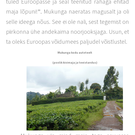
tuled Euroopasse ja seal teenitud rahaga ehitad
maja lõpuni!
Mukunga naeratas magusalt ja oli
”.
selle ideega nõus. See ei ole nali, sest tegemist on
piirkonna ühe andekaima noorjooksjaga. Usun, et
ta oleks Euroopas võidumees paljudel võistlustel.
Mukunga kodu autoteelt
(poolik kivimaja ja teeistandus)