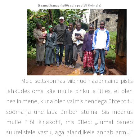
(taamal banaanipõõsas ja pooleli kivimaja)
Meie seltskonnas viibinud naabrinaine pistis
lahkudes oma käe mulle pihku ja ütles, et olen
hea inimene
kuna olen valmis nendega ühte toitu
,
sööma ja ühe laua ümber istuma. Siis meenus
mulle Piibli kirjakoht, mis ütleb: „Jumal paneb
suurelistele vastu, aga alandlikele annab armu.“