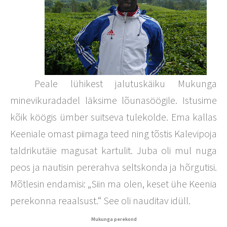
Peale lühikest jalutuskäiku Mukunga
minevikuradadel läksime lõunasöögile. Istusime
kõik köögis ümber suitseva tulekolde. Ema kallas
Keeniale omast piimaga teed ning tõstis Kalevipoja
taldrikutäie magusat kartulit. Juba oli mul nuga
peos ja nautisin pererahva seltskonda ja hõrgutisi.
Mõtlesin endamisi: „Siin ma olen, keset ühe Keenia
perekonna reaalsust.“ See oli nauditav idüll.
Mukunga perekond