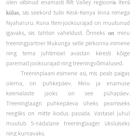
olen viibinud enamasti Rift Valley regiooni
Iten
s
i
, siis seekord tulin Kesk-Kenya linna nimega
külas
Nyaharuru. Kuna Iteni jooksurajad on muutunud
igavaks, siis tahtsin vaheldust. Õnneks
minu
on
treeningpartner Mukunga selle piirkonna inimene
ning tema juhtimisel avastan kiiresti kõige
paremad jooksurajad ning treeningvõimalused.
Treeninplaani esimene asi, mis peab paigas
olema, on puhkepäev. Minu ja enamuse
keenialaste jaoks on see pühapäev.
Treeninglaagri puhkepäeva üheks peamiseks
reegliks on mitte kodus passida. Vastasel juhul
muutub 5-nädalane treeninglaager üksluiseks
ning kurnavaks.