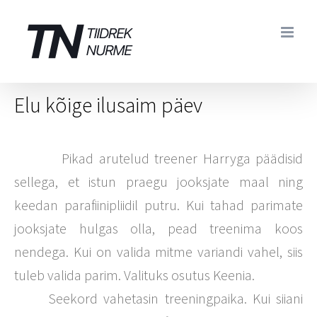
Skip
to
content
Elu kõige ilusaim päev
Pikad arutelud treener Harryga päädisid
sellega, et istun praegu jooksjate maal ning
keedan parafiinipliidil putru. Kui tahad parimate
jooksjate hulgas olla, pead treenima koos
nendega. Kui on valida mitme variandi vahel, siis
tuleb valida parim. Valituks osutus Keenia.
Seekord vahetasin treeningpaika. Kui siiani