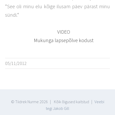
“See oli minu elu kõige ilusam päev pärast minu
sündi.“
VIDEO
Mukunga lapsepõlve kodust
05/11/2012
© Tiidrek Nurme
2026 | Kõik õigused kaitstud |
Veebi
tegi Jakob Gill