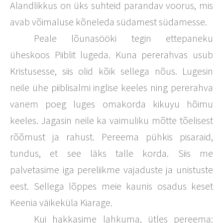
Alandlikkus on üks suhteid parandav voorus, mis
avab võimaluse kõneleda südamest südamesse.
Peale lõunasööki tegin ettepaneku
üheskoos Piiblit lugeda. Kuna pererahvas usub
Kristusesse, siis olid kõik sellega nõus. Lugesin
neile ühe piiblisalmi inglise keeles ning pererahva
vanem poeg luges omakorda kikuyu hõimu
keeles. Jagasin neile ka vaimuliku mõtte tõelisest
rõõmust ja rahust. Pereema pühkis pisaraid,
tundus, et see läks talle korda. Siis me
palvetasime iga pereliikme vajaduste ja unistuste
eest. Sellega lõppes meie kaunis osadus keset
Keenia väikeküla Kiarage.
Kui hakkasime lahkuma, ütles pereema: