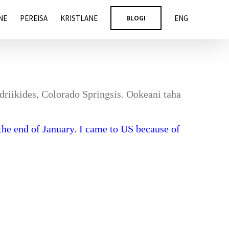
NE
PEREISA
KRISTLANE
BLOGI
ENG
driikides, Colorado Springsis. Ookeani taha
the end of January. I came to US because of