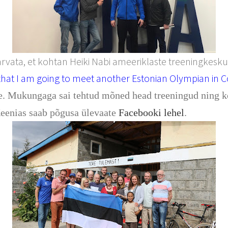
rvata, et kohtan Heiki Nabi ameeriklaste treeningkesk
hat I am going to meet another Estonian Olympian in C
e. Mukungaga sai tehtud mõned head treeningud ning kor
 Keenias saab põgusa ülevaate
Facebooki lehel
.