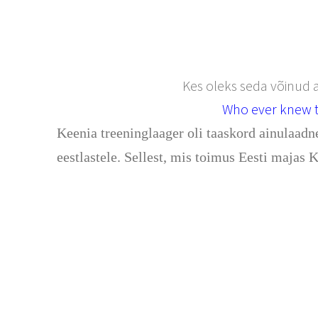
Kes oleks seda võinud a
Who ever knew t
Keenia treeninglaager oli taaskord ainulaadn
eestlastele. Sellest, mis toimus Eesti majas