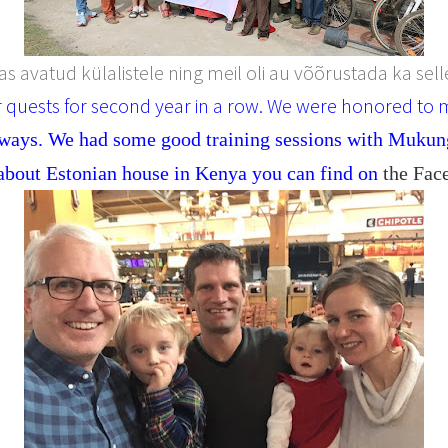
ias avatud külalistele ning meil oli au võõrustada ka sell
 quests for second year in a row. We were honored to 
ways. We had some good training sessions with Mukung
about Estonian house in Kenya you can find on
the Fac