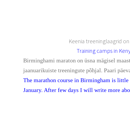
Keenia treeninglaagrid on 
Training camps in Ken
Birminghami maraton on üsna mägisel maastiku
jaanuarikuiste treeningute põhjal. Paari päev
The marathon course in Birmingham is little bi
January. After few days I will write more ab