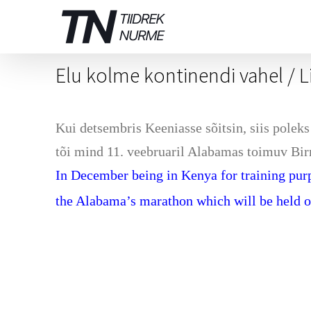
Skip
to
content
Elu kolme kontinendi vahel / 
Kui detsembris Keeniasse sõitsin, siis polek
tõi mind 11. veebruaril Alabamas toimuv B
In December being in Kenya for training purp
the Alabama’s marathon which will be held o