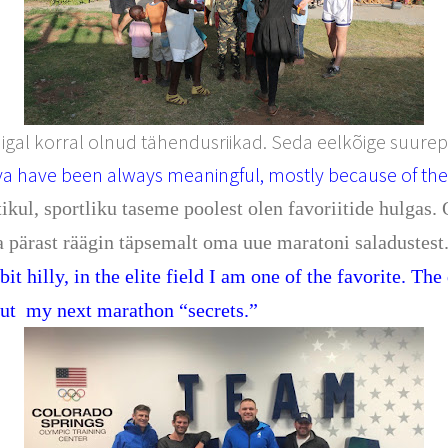
igal korral olnud tähendusriikad. Seda eelkõige suurepä
ya have been always meaningful, mostly because of the
l, sportliku taseme poolest olen favoriitide hulgas. Ot
a pärast räägin täpsemalt oma uue maratoni saladustest
t hilly, in the elite field I am one of the favorite. Th
out
my next marathon “secrets.”