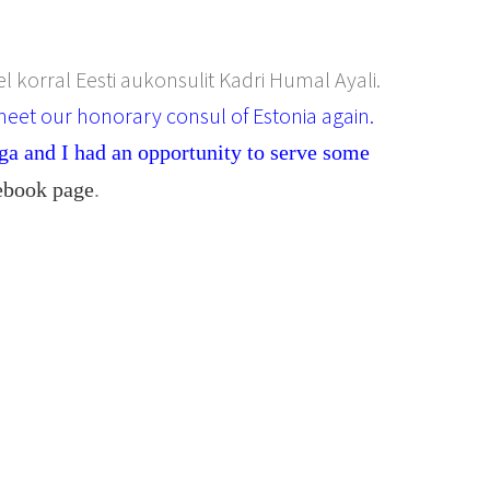
el korral Eesti aukonsulit Kadri Humal Ayali.
meet our honorary consul of Estonia again.
a and I had an opportunity to serve some
ebook page
.