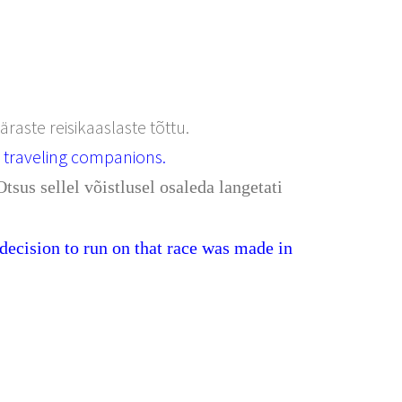
raste reisikaaslaste tõttu.
 traveling companions.
sus sellel võistlusel osaleda langetati
.
e decision to run on that race was made in