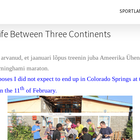
SPORTLA
Life Between Three Continents
s arvanud, et jaanuari lõpus treenin juba Ameerika Ühen
irminghami maraton.
oses I did not expect to end up in Colorado Springs at 
th
n the 11
of February.