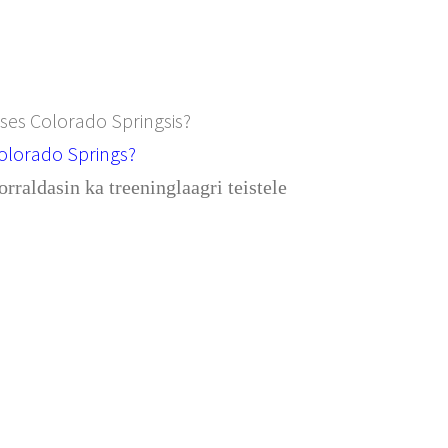
uses Colorado Springsis?
olorado Springs?
raldasin ka treeninglaagri teistele