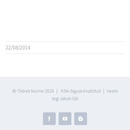
22/08/2014
© Tiidrek Nurme
2026 | Kõik õigused kaitstud |
Veebi
tegi Jakob Gill
Facebook
YouTube
Blogger