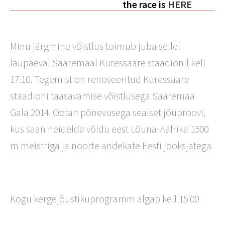
the race is
HERE
Minu järgmine võistlus toimub juba sellel
laupäeval Saaremaal Kuressaare staadionil kell
17.10. Tegemist on renoveeritud Kuressaare
staadioni taasavamise võistlusega Saaremaa
Gala 2014. Ootan põnevusega sealset jõuproovi,
kus saan heidelda võidu eest Lõuna-Aafrika 1500
m meistriga ja noorte andekate Eesti jooksjatega.
Kogu kergejõustikuprogramm algab kell 15.00