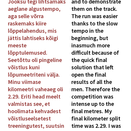
Jooksu tegi lihtsamaks
and to demonstrate
aeglane algustempo,
them on the track.
aga selle võrra
The run was easier
raskemaks kiire
thanks to the slow
lõppelahendus, mis
tempo in the
jättis lahtiseks kõigi
beginning, but
meeste
inasmuch more
lõpptulemused.
difficult because of
Seetõttu oli pingeline
the quick final
võistlus kuni
solution that left
lõpumeetriteni välja.
open the final
Minu viimase
results of all the
kilomeetri vaheaeg oli
men. Therefore the
2.29. Eriti head meelt
competition was
valmistas see, et
intense up to the
hoolimata kehvadest
final metres. My
võistluseelsetest
final kilometer split
treeningutest, suutsin
time was 2.29. I was