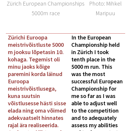
Zürich European Championships
Photo: Mihkel
5000m race
Maripuu
Zürichi Euroopa
In the European
meistrivõistluste 5000
Championship held
m jooksu lõpetasin 10.
in Zürich I took
kohaga. Tegemist oli
tenth place in the
minu jaoks kõige
5000 m run. This
paremini korda läinud
was the most
Euroopa
successful European
meistrivõistlusega,
Championship for
kuna suutsin
me so far as I was
võistlusesse hästi sisse
able to adjust well
elada ning oma võimed
to the competition
adekvaatselt hinnates
and to adequately
rajal ära realiseerida.
assess my abilities