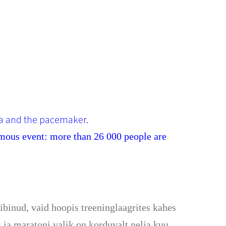
ia and the pacemaker.
rmous event: more than 26 000 people are
binud, vaid hoopis treeninglaagrites kahes
 ja maratoni valik on korduvalt nelja kuu