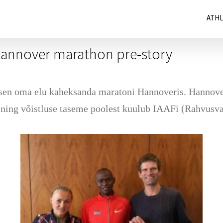
ATH
 Hannover marathon pre-story
oksen oma elu kaheksanda maratoni Hannoveris. Hannove
t ning võistluse taseme poolest kuulub IAAFi (Rahvusva