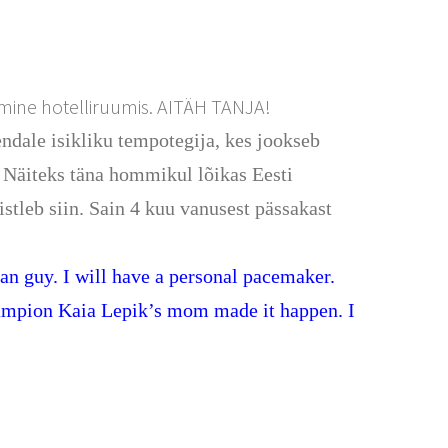
mine hotelliruumis. AITÄH TANJA!
ndale isikliku tempotegija, kes jookseb
. Näiteks täna hommikul lõikas Eesti
tleb siin. Sain 4 kuu vanusest pässakast
an guy. I will have a personal pacemaker.
champion Kaia Lepik’s mom made it happen. I