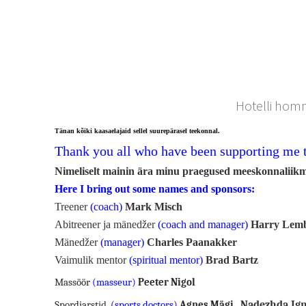
Hotelli hom
Tänan kõiki kaasaelajaid sellel suurepärasel teekonnal.
Thank you all who have been supporting me t
Nimeliselt mainin ära minu praegused meeskonnaliik
Here I bring out some names and sponsors:
Treener
(coach)
Mark Misch
Abitreener ja mänedžer
(coach and manager)
Harry Lem
Mänedžer
(manager)
Charles Paanakker
Vaimulik mentor
(spiritual mentor)
Brad Bartz
Massöör
(masseur)
Peeter Nigol
Nadezhda Ign
Spordiarst
id
(sports doctors)
Agnes Mägi
,