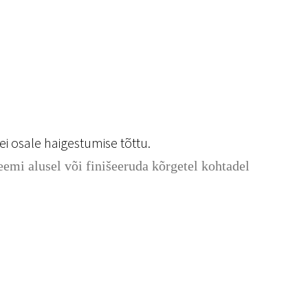
ei osale haigestumise tõttu.
emi alusel või finišeeruda kõrgetel kohtadel