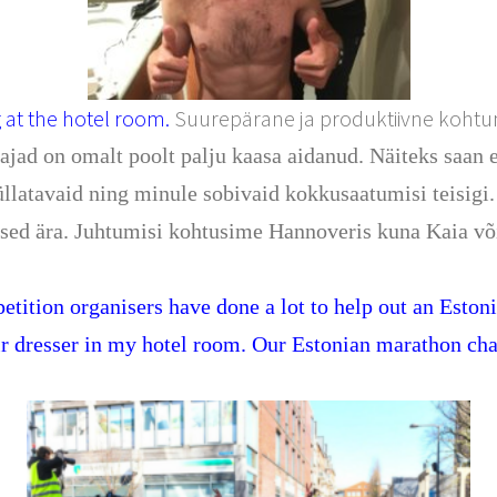
 at the hotel room.
Suurepärane ja produktiivne kohtu
ad on omalt poolt palju kaasa aidanud. Näiteks saan e
llatavaid ning minule sobivaid kokkusaatumisi teisigi
ed ära. Juhtumisi kohtusime Hannoveris kuna Kaia võis
tion organisers have done a lot to help out an Estoni
hair dresser in my hotel room. Our Estonian marathon 