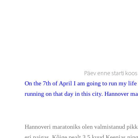
Päev enne starti koos
On the 7th of April I am going to run my li
running on that day in this city. Hannover m
Hannoveri maratoniks olen valmistanud pikka 
eri paigas. Kõige pealt 3.5 kuud Keenias ning