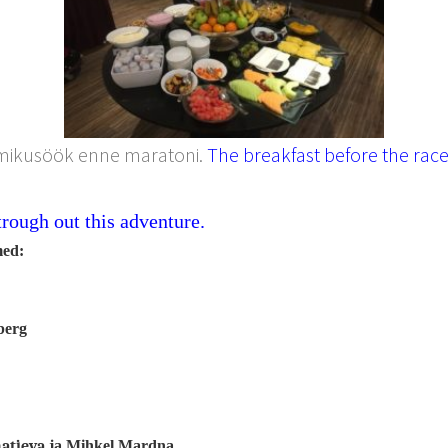
mikusöök enne maratoni.
The breakfast before the race 
rough out this adventure.
med:
berg
atjeva
ja Mihkel Mardna