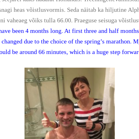
snagi heas võistlusvormis. Seda näitab ka hiljutine Alp
oni vaheaeg võiks tulla 66.00. Praeguse seisuga võistlus
ve been 4 months long. At first three and half months
changed due to the choice of the spring’s marathon. M
hould be around 66 minutes, which is a huge step forw