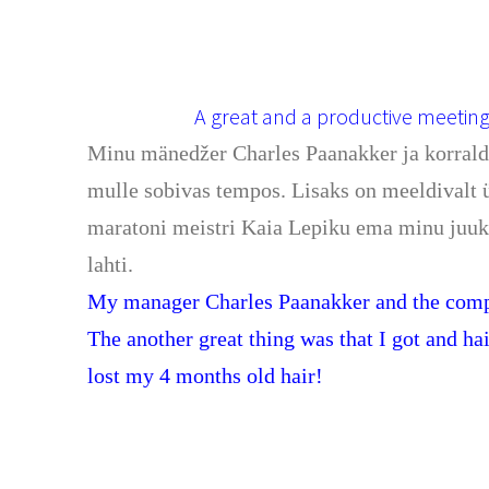
A great and a productive meeting
Minu mänedžer Charles Paanakker ja korraldaj
mulle sobivas tempos. Lisaks on meeldivalt ü
maratoni meistri Kaia Lepiku ema minu juuks
lahti.
My manager Charles Paanakker and the competi
The another great thing was that I got and 
lost my 4 months old hair!