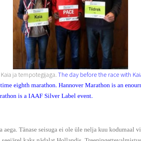
 Kaia ja tempotegijaga.
The day before the race with Ka
fe time eighth marathon. Hannover Marathon is an enou
arathon is a IAAF Silver Label event.
aega. Tänase seisuga ei ole üle nelja kuu kodumaal vii
 seejärel kaks nädalat Hollandis. Treeningettevalmistus