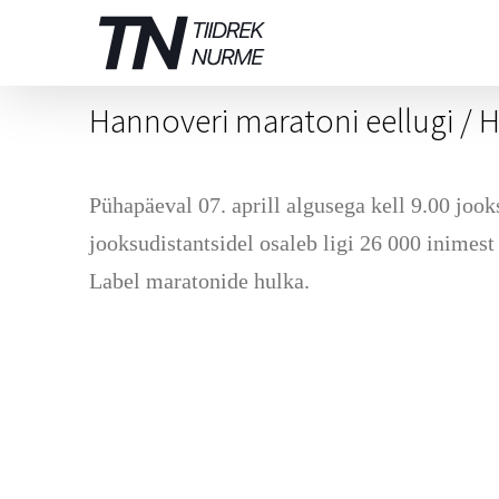
Skip
to
content
Hannoveri maratoni eellugi /
Pühapäeval 07. aprill algusega kell 9.00 jo
jooksudistantsidel osaleb ligi 26 000 inimes
Label maratonide hulka.