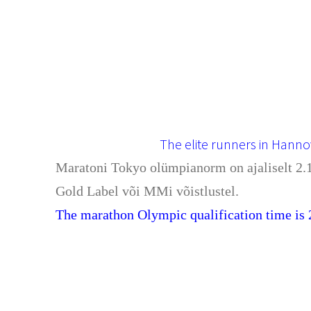
The elite runners in Hanno
Maratoni Tokyo olümpianorm on ajaliselt 2.11
Gold Label või MMi võistlustel.
The marathon Olympic qualification time is 2.