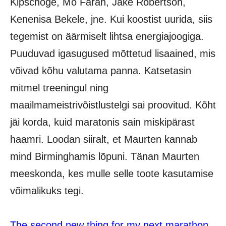
Kipschoge, Mo Farah, Jake Robertson,
Kenenisa Bekele, jne. Kui koostist uurida, siis
tegemist on äärmiselt lihtsa energiajoogiga.
Puuduvad igasugused mõttetud lisaained, mis
võivad kõhu valutama panna. Katsetasin
mitmel treeningul ning
maailmameistrivõistlustelgi sai proovitud. Kõht
jäi korda, kuid maratonis sain miskipärast
haamri. Loodan siiralt, et Maurten kannab
mind Birminghamis lõpuni. Tänan Maurten
meeskonda, kes mulle selle toote kasutamise
võimalikuks tegi.
The second new thing for my next marathon