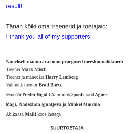
result!
Tänan kõiki oma treenerid ja toetajaid:
I thank you all of my supporters:
Nimeliselt mainin ära minu praegused meeskonnaliikmed:
Treener
Mark Misch
Treener ja mänedžer
Harry Lemberg
Vaimulik mentor
Brad Bartz
(Colorados)
Massöör
Peeter Nigol
Spordiarst
id
Agnes
Nadezhda Ignatjeva
ja Mihkel Mardna
Mägi
,
Abikaasa
Maili
koos lastega
SUURTOETAJA