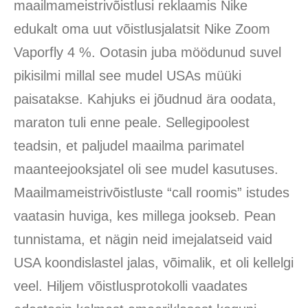
maailmameistrivõistlusi reklaamis Nike
edukalt oma uut võistlusjalatsit Nike Zoom
Vaporfly 4 %. Ootasin juba möödunud suvel
pikisilmi millal see mudel USAs müüki
paisatakse. Kahjuks ei jõudnud ära oodata,
maraton tuli enne peale. Sellegipoolest
teadsin, et paljudel maailma parimatel
maanteejooksjatel oli see mudel kasutuses.
Maailmameistrivõistluste “call roomis” istudes
vaatasin huviga, kes millega jookseb. Pean
tunnistama, et nägin neid imejalatseid vaid
USA koondislastel jalas, võimalik, et oli kellelgi
veel. Hiljem võistlusprotokolli vaadates