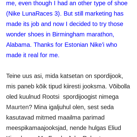
me, even though I had an other type of shoe
(Nike LunaRaces 3). But still marketing has
made its job and now I decided to try those
wonder shoes in Birmingham marathon,
Alabama. Thanks for Estonian Nike’i who
made it real for me.
Teine uus asi, mida katsetan on spordijook,
mis paneb kõik tipud kiiresti jooksma. Võibolla
oled kuulnud Rootsi spordijoogist nimega
Maurten
? Mina igaljuhul olen, sest seda
kasutavad mitmed maailma parimad
meespikamaajooksjad, nende hulgas Eliud