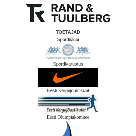
TOETAJAD
Spordiklubi
Spordivarustus
Eesti Kergejõustikuliit
Eesti Olümpiakomitee