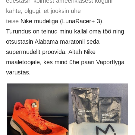
edestasin kolmest ameeriklasest koguni
kahte, olgugi, et jooksin ühe
teise
Nike
mudeliga
(LunaRacer+ 3)
.
Turundus on teinud minu kallal oma töö ning
otsustasin Alabama maratonil seda
supermudelit proovida. Aitäh Nike
maaletoojale, kes mind ühe paari Vaporflyga
varustas.