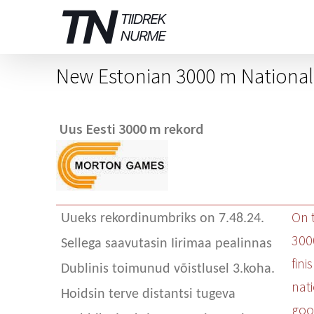
Skip
to
content
New Estonian 3000 m National
Uus Eesti 3000 m rekord
On 
Uueks rekordinumbriks on 7.48.24.
3000
Sellega saavutasin Iirimaa pealinnas
fini
Dublinis toimunud võistlusel 3.koha.
nati
Hoidsin terve distantsi tugeva
goo