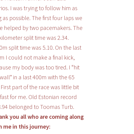
ios. I was trying to follow him as
 as possible. The first four laps we
e helped by two pacemakers. The
kilometer split time was 2.34.
0m split time was 5.10. On the last
m I could not make a final kick,
ause my body was too tired. I “hit
wall” in a last 400m with the 65
 First part of the race was little bit
 fast for me. Old Estonian record
8.94 belonged to Toomas Turb.
hank you all who are coming along
h me in this journey: