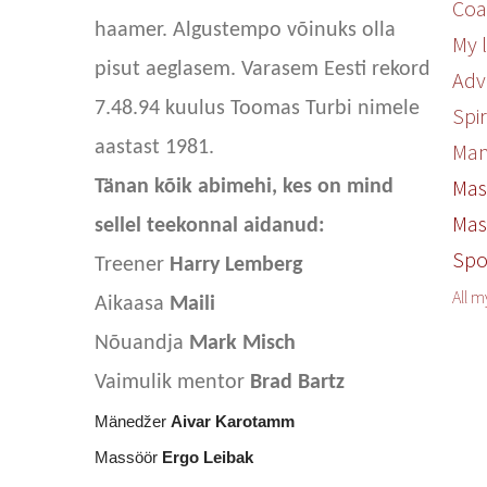
Co
haamer. Algustempo võinuks olla
My 
pisut aeglasem. Varasem Eesti rekord
Adv
7.48.94 kuulus Toomas Turbi nimele
Spi
aastast 1981.
Ma
Mas
Tänan kõik abimehi, kes on mind
Mas
sellel teekonnal aidanud:
Spo
Treener
Harry Lemberg
All 
Aikaasa
Maili
Nõuandja
Mark Misch
Vaimulik mentor
Brad Bartz
Mänedžer
Aivar Karotamm
Massöör
Ergo Leibak