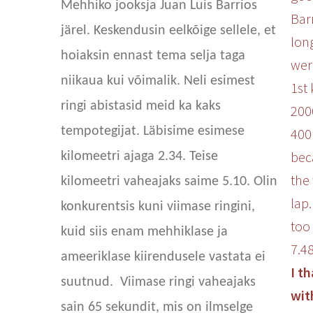
Mehhiko jooksja
Juan Luis Barrios
Barr
järel. Keskendusin eelkõige sellele, et
long
hoiaksin ennast tema selja taga
wer
niikaua kui võimalik. Neli esimest
1st 
ringi abistasid meid ka kaks
200
tempotegijat. Läbisime esimese
400
bec
kilomeetri ajaga 2.34. Teise
the 
kilomeetri vaheajaks saime 5.10. Olin
lap.
konkurentsis kuni viimase ringini,
too
kuid siis enam mehhiklase ja
7.4
ameeriklase kiirendusele vastata ei
I t
suutnud. Viimase ringi vaheajaks
wit
sain 65 sekundit, mis on ilmselge