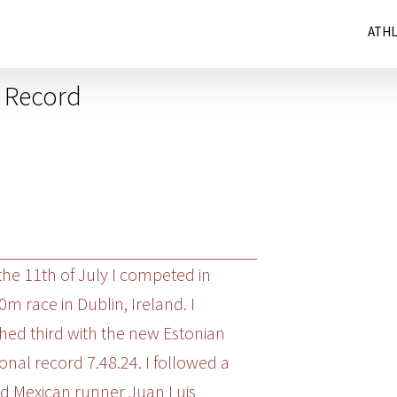
ATH
 Record
the 11th of July I competed in
m race in Dublin, Ireland. I
shed third with the new Estonian
onal record 7.48.24. I followed a
d Mexican runner Juan Luis