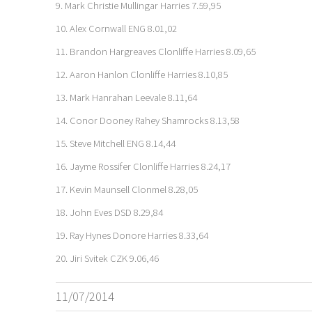
9. Mark Christie Mullingar Harries 7.59,95
10. Alex Cornwall ENG 8.01,02
11. Brandon Hargreaves Clonliffe Harries 8.09,65
12. Aaron Hanlon Clonliffe Harries 8.10,85
13. Mark Hanrahan Leevale 8.11,64
14. Conor Dooney Rahey Shamrocks 8.13,58
15. Steve Mitchell ENG 8.14,44
16. Jayme Rossifer Clonliffe Harries 8.24,17
17. Kevin Maunsell Clonmel 8.28,05
18. John Eves DSD 8.29,84
19. Ray Hynes Donore Harries 8.33,64
20. Jiri Svitek CZK 9.06,46
11/07/2014