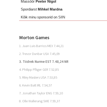
Massöör
Peeter Nigol
Spordiarst
Mihkel Mardna
Kõik minu sponsorid on
SIIN
Morton Games
1. Juan Luis Barrios MEX 7.44,21
2. Trevor Dunbar USA 7.45,09
3. Tiidrek Nurme EST 7.48,24 NR
4. Philipp Pfliger GER 7.52,85
5. Riley Masters USA 7.53,85
6. Kevin Batt IRL 7.54,57
7. Jonathan Taylor ENG 7.59,10
8. Olle Wallerang SWE 7.59,37