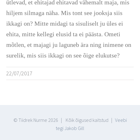
ütlevad, et ehitajad ehitavad vähemalt maja, mis
hiljem silmaga näha. Mis tont see jooksja siis
ikkagi on? Mitte midagi ta sisuliselt ju üles ei
ehita, mitte kellegi elusid ta ei päästa. Ometi
mõtlen, et majagi ju laguneb ära ning inimene on
surelik, mis siis ikkagi on see õige elukutse?
22/07/2017
© Tiidrek Nurme
2026 | Kõik õigused kaitstud |
Veebi
tegi Jakob Gill