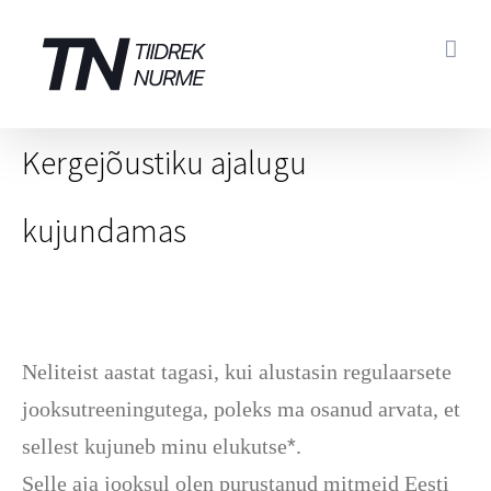
Skip
to
content
Kergejõustiku ajalugu
kujundamas
Neliteist aastat tagasi, kui alustasin regulaarsete
jooksutreeningutega, poleks ma osanud arvata, et
sellest kujuneb minu elukutse
*
.
Selle aja jooksul olen purustanud mitmeid Eesti