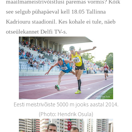
maailmameistrivõistlusi paremas vormis? Kõik
see selgub pühapäeval kell 18.05 Tallinna
Kadriouru staadionil. Kes kohale ei tule, näeb
otseülekannet Delfi TV-s.
Eesti meistrivõiste 5000 m jooks aastal 2014.
(Photo: Hendrik Osula)