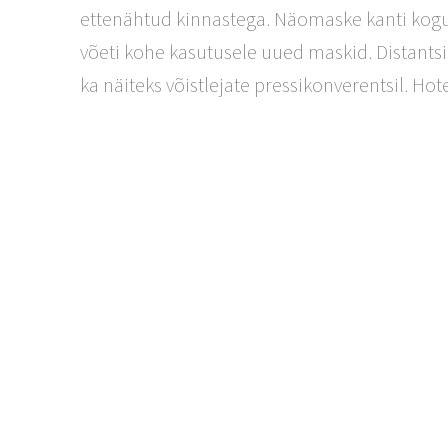
ettenähtud kinnastega. Näomaske kanti koguni
võeti kohe kasutusele uued maskid. Distantsi
ka näiteks võistlejate pressikonverentsil. Hotel