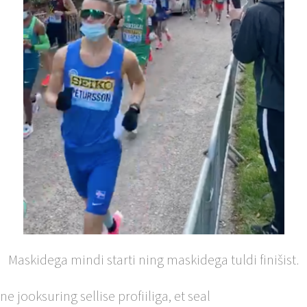
Maskidega mindi starti ning maskidega tuldi finišist.
 jooksuring sellise profiiliga, et seal