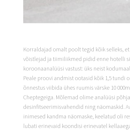
Korraldajad omalt poolt tegid kõik selleks, e
võistlejad ja tiimiliikmed pidid enne hotelli 
koroonaanalüüsi vastust: üks neist kodumaal 
Peale proovi andmist ootasid kõik 1,5 tundi 
õnnestus viibida ühes ruumis värske 10 00
Cheptegeiga. Mõlemad olime analüüsi põhjal n
desinfitseerimisvahendid ning näomaskid. Ava
inimesed kandma näomaske, keelatud oli re
lubati erinevaid koondisi erinevatel kellaaega