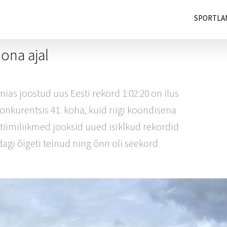
SPORTLA
ona ajal
as joostud uus Eesti rekord 1:02:20 on ilus
onkurentsis 41. koha, kuid riigi koondisena
iimiliikmed jooksid uued isiklkud rekordid
agi õigeti teinud ning õnn oli seekord