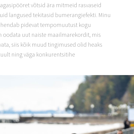
agasipööret võtsid ära mitmeid rasvaseid
uid langused tekitasid bumerangiefekti. Minu
is tähendab pidevat tempomuutust kogu
al on oodata uut naiste maailmarekordit, mis
rvata, siis kõik muud tingimused olid heaks
 tuult ning väga konkurentsitihe