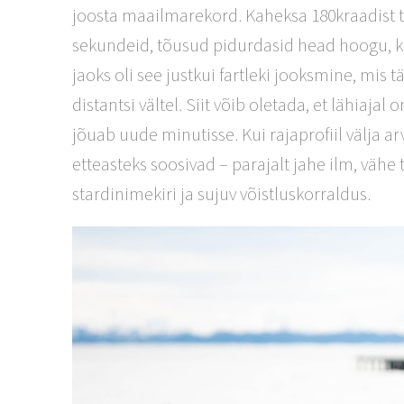
joosta maailmarekord. Kaheksa 180kraadist t
sekundeid, tõusud pidurdasid head hoogu, k
jaoks oli see justkui fartleki jooksmine, m
distantsi vältel. Siit võib oletada, et lähiaj
jõuab uude minutisse. Kui rajaprofiil välja a
etteasteks soosivad – parajalt jahe ilm, vähe
stardinimekiri ja sujuv võistluskorraldus.