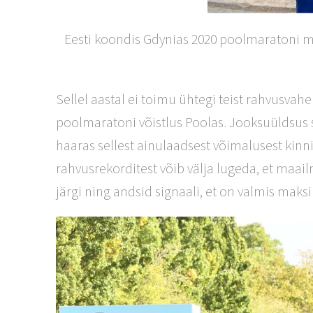
Eesti koondis Gdynias 2020 poolmaratoni m
Sellel aastal ei toimu ühtegi teist rahvusvaheli
poolmaratoni võistlus Poolas. Jooksuüldsus s
haaras sellest ainulaadsest võimalusest kinni.
rahvusrekorditest võib välja lugeda, et maai
järgi ning andsid signaali, et on valmis mak