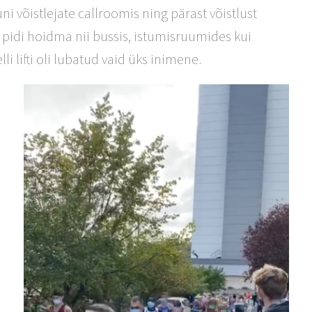
 võistlejate callroomis ning pärast võistlust
 pidi hoidma nii bussis, istumisruumides kui
li lifti oli lubatud vaid üks inimene.