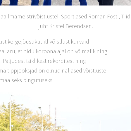
aailmameistrivõistlustel. Sportlased Roman Fosti, Tii
juht Kristel Berendsen.
st kergejõustikutiitlivõistlust kui vaid
ai aru, et pidu koroona ajal on võimalik ning
 Paljudest isiklikest rekorditest ning
lma tippjooksjad on olnud näljased võistluste
simaalseks pingutuseks.