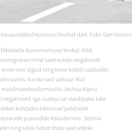
Kauaoodatud koroona lihvitud start. Foto: Dan Vernon
t tõkestada koroonaviiruse levikut. Kõik
sisseregistreerimist saama kaks negatiivset
enne reisi algust ning teine hotelli saabudes.
ooteruumis, kuniks said vastuse. Mul
0m maailmarekordiomaniku Joshua Kiprui
egatiivsed. Iga osaleja sai stardipakis käte
likes kohtades liikumisel pidid kõik
storanide ja poodide külastamine. Sööma
del ning sööki lubati tõsta vaid selleks