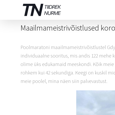
Skip
to
content
Maailmameistrivõistlused koro
Poolmaratoni maailmameistrivõistlustel Gdyni
individuaalne sooritus, mis andis 122 mehe k
olime üks edukamaid meeskondi. Kõik meie t
rohkem kui 42 sekundiga. Keegi on kuskil mid
meie poolel, mina näen siin palvevastust.