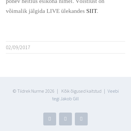
põnev heitlus esikoha nimel. Võistlust on
võimalik jälgida LIVE ülekandes
SIIT
.
02/09/2017
© Tiidrek Nurme
2026 | Kõik õigused kaitstud |
Veebi
tegi Jakob Gill
Facebook
YouTube
Blogger