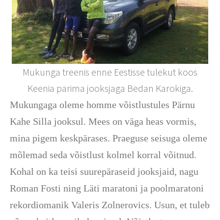
Mukunga treenis enne Eestisse tulekut koos
Keenia parima jooksjaga Bedan Karokiga.
Mukungaga oleme homme võistlustules Pärnu
Kahe Silla jooksul. Mees on väga heas vormis,
mina pigem keskpärases. Praeguse seisuga oleme
mõlemad seda võistlust kolmel korral võitnud.
Kohal on ka teisi suurepäraseid jooksjaid, nagu
Roman Fosti ning
Läti maratoni ja poolmaratoni
rekordiomanik Valeris Zolnerovics.
Usun, et tuleb