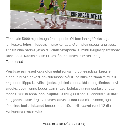
Täna sain 5000 m jooksuga ühele poole. Oli tore lahing! Pikka lugu
lühikeseks tehes – lõpetasin teise kohaga. Olen tulemusega rahul, sest
andsin oma parima, et võita. Minust ettepoole jäi minu Belgiast pärit sõber
Bashir Abti. Kaotasin talle tulises lõpuheitluses 0.75 sekundiga.
Tulemused
Võistluse esimesed kaks kilomeetrit sõrkisin grupi eesotsas, keegi ei
tundnud huvi tugevast jooksutempost. Võistluse kulminatsioon toimus 3
ringi enne lõppu kui võtsin jooksu juhtimise enda kätte ning tõmbasin rivi
sirgeks. 600 m enne lõppu lasin iirlase, belglase ja rumeenlase endast
mõõda. 300 m enne lõppu vajutas Bashir gaasi põhja. Mõõdusin teistest
ning jooksin talle järgi. Viimases kurvis oli lootus ta kätte saada, aga
lõpusirge tuul ei lubanud tempot enam tõsta. Nii saavutasingi 12 riigi
konkurentsis teise koha.
5000 m kokkuvõte (VIDEO)