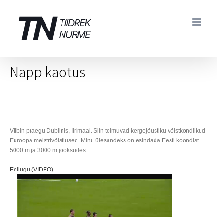
Skip
to
content
Napp kaotus
Viibin praegu Dublinis, Iirimaal. Siin toimuvad kergejõustiku võistkondlikud
Euroopa meistrivõistlused. Minu ülesandeks on esindada Eesti koondist
5000 m ja 3000 m jooksudes.
Eellugu (VIDEO)