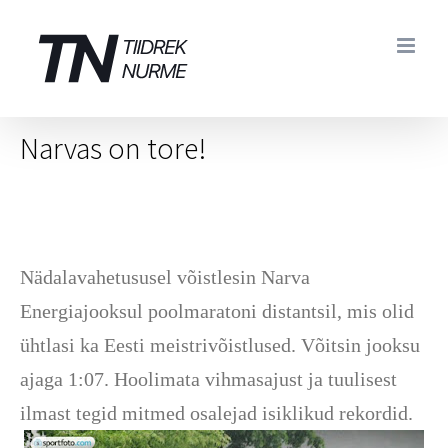
Skip
to
content
Narvas on tore!
Nädalavahetususel võistlesin Narva
Energiajooksul poolmaratoni distantsil, mis olid
ühtlasi ka Eesti meistrivõistlused. Võitsin jooksu
ajaga 1:07. Hoolimata vihmasajust ja tuulisest
ilmast tegid mitmed osalejad isiklikud rekordid.