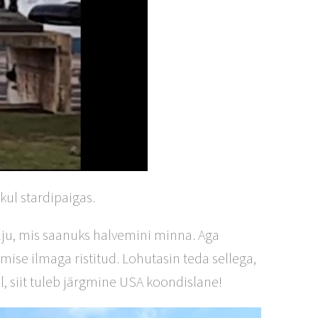
kul stardipaigas.
lju, mis saanuks halvemini minna. Aga
rmise ilmaga ristitud. Lohutasin teda sellega,
, siit tuleb järgmine USA koondislane!