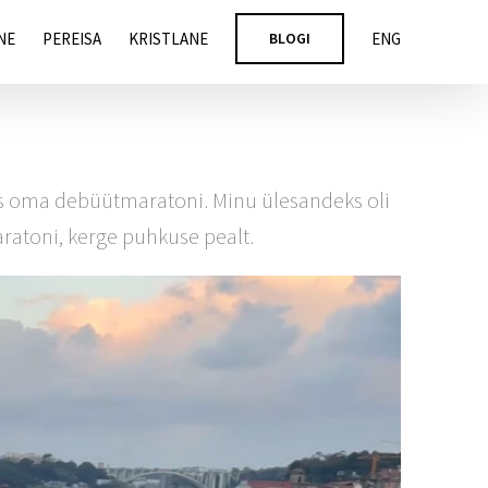
NE
PEREISA
KRISTLANE
BLOGI
ENG
sis oma debüütmaratoni. Minu ülesandeks oli
ratoni, kerge puhkuse pealt.