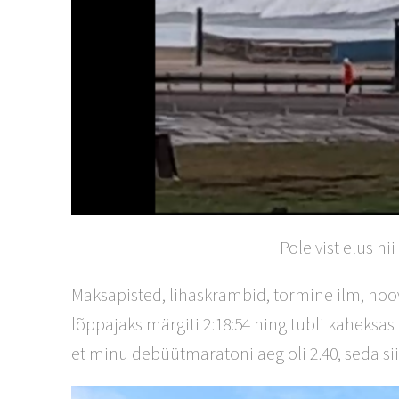
Pole vist elus n
Maksapisted, lihaskrambid, tormine ilm, hoo
lõppajaks märgiti 2:18:54 ning tubli kaheksas
et minu debüütmaratoni aeg oli 2.40, seda si