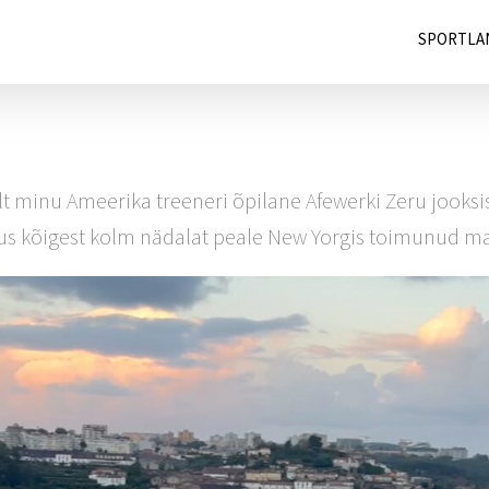
SPORTLA
lt minu Ameerika treeneri õpilane Afewerki Zeru jook
us kõigest kolm nädalat peale New Yorgis toimunud ma