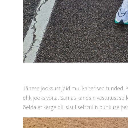
Jänese jooksust jäid mul kahetised tunded. K
ehk jooks võita. Samas kandsin vastutust sell
õelda et kerge oli, sisuliselt tulin puhkuse pe