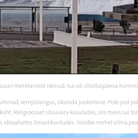
ii suuri merelaineid näinud, kui oli võistluspäeva hommi
vihmad, tempolangus, üksinda jooksmine. Pole just pa
 koht. Religioosset sõnavara kasutades, siis mees sai to
is ideaalsetes ilmastikuoludes. Hoidke mehel silma peal