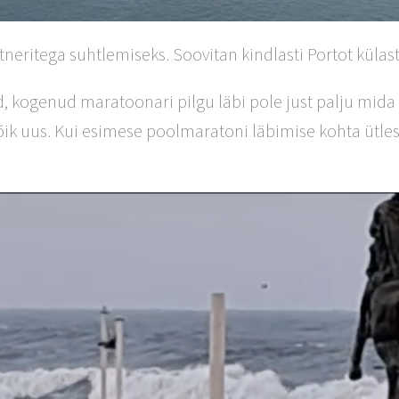
tneritega suhtlemiseks. Soovitan kindlasti Portot külas
 kogenud maratoonari pilgu läbi pole just palju mida ol
 uus. Kui esimese poolmaratoni läbimise kohta ütles Afe