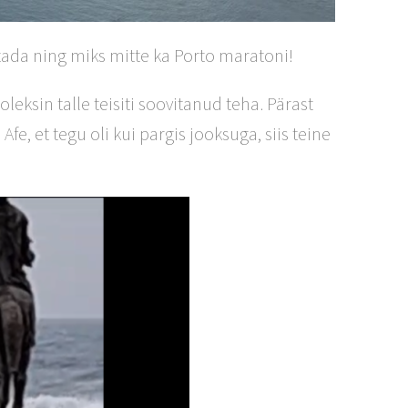
tada ning miks mitte ka Porto maratoni!
eksin talle teisiti soovitanud teha. Pärast
, et tegu oli kui pargis jooksuga, siis teine