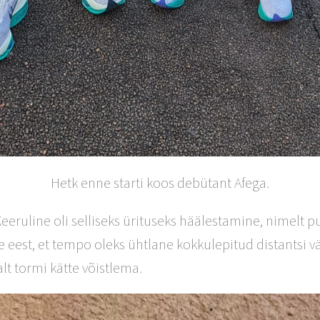
Hetk enne starti koos debütant Afega.
eeruline oli selliseks ürituseks häälestamine, nimelt p
e eest, et tempo oleks ühtlane kokkulepitud distantsi vä
alt tormi kätte võistlema.