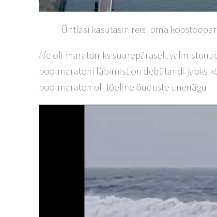
Ühtlasi kasutasin reisi oma koostööpar
Afe oli maratoniks suurepäraselt valmistunud,
poolmaratoni läbimist on debütandi jaoks kõik
poolmaraton oli tõeline õuduste unenägu.