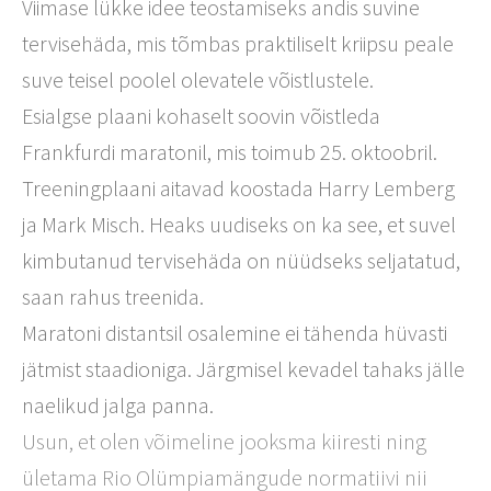
Viimase lükke idee teostamiseks andis suvine
tervisehäda, mis tõmbas praktiliselt kriipsu peale
suve teisel poolel olevatele võistlustele.
Esialgse plaani kohaselt soovin võistleda
Frankfurdi maratonil, mis toimub 25. oktoobril.
Treeningplaani aitavad koostada Harry Lemberg
ja Mark Misch. Heaks uudiseks on ka see, et suvel
kimbutanud tervisehäda on nüüdseks seljatatud,
saan rahus treenida.
Maratoni distantsil osalemine ei tähenda hüvasti
jätmist staadioniga. Järgmisel kevadel tahaks jälle
naelikud jalga panna.
Usun, et olen võimeline jooksma kiiresti ning
ületama Rio Olümpiamängude normatiivi nii