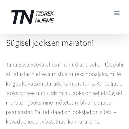
Skip
to
content
Sügisel jooksen maratoni
Täna Eesti Päevalehes ilmunud uudisel on tõepõhi
all: alustasin ettevalmistust uueks hooajaks, mille
käigus kavatsen startida ka maratonis. Kui paljude
jaoks on see uudis, siis minu jaoks on sellel sügisel
maratoni jooksmine mõtetes mõlkunud juba
paar aastat. Paljud staadionijooksjad on sügis –
kevadperioodil võistelnud ka mararonis.