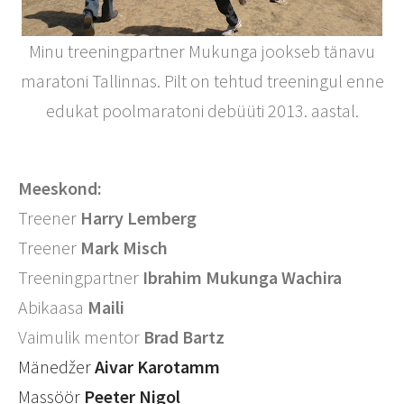
Minu treeningpartner Mukunga jookseb tänavu
maratoni Tallinnas. Pilt on tehtud treeningul enne
edukat poolmaratoni debüüti 2013. aastal.
Meeskond:
Treener
Harry Lemberg
Treener
Mark Misch
Treeningpartner
Ibrahim Mukunga Wachira
Abikaasa
Maili
Vaimulik mentor
Brad Bartz
Mänedžer
Aivar Karotamm
Massöör
Peeter Nigol