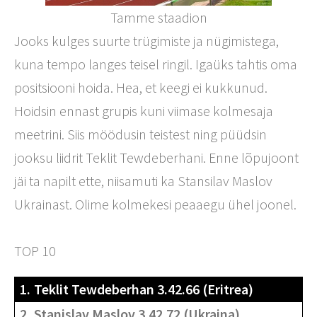
Tamme staadion
Jooks kulges suurte trügimiste ja nügimistega,
kuna tempo langes teisel ringil. Igaüks tahtis oma
positsiooni hoida. Hea, et keegi ei kukkunud.
Hoidsin ennast grupis kuni viimase kolmesaja
meetrini. Siis möödusin teistest ning püüdsin
jooksu liidrit Teklit Tewdeberhani. Enne lõpujoont
jäi ta napilt ette, niisamuti ka Stansilav Maslov
Ukrainast. Olime kolmekesi peaaegu ühel joonel.
TOP 10
1.
Teklit Tewdeberhan 3.42.66 (Eritrea)
2.
Stanislav Maslov 3.42.72 (Ukraina)