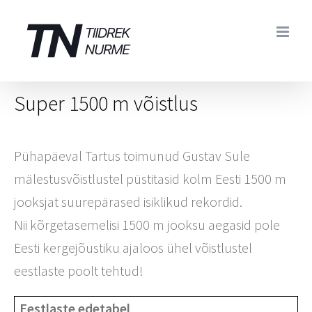
Skip
to
content
Super 1500 m võistlus
Pühapäeval Tartus toimunud Gustav Sule
mälestusvõistlustel püstitasid kolm Eesti 1500 m
jooksjat suurepärased isiklikud rekordid.
Nii kõrgetasemelisi 1500 m jooksu aegasid pole
Eesti kergejõustiku ajaloos ühel võistlustel
eestlaste poolt tehtud!
Eestlaste edetabel