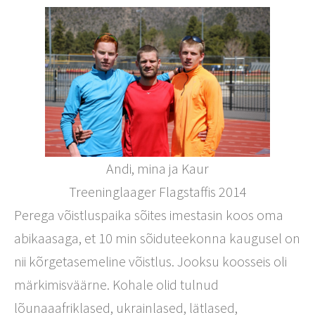
Andi, mina ja Kaur
Treeninglaager Flagstaffis 2014
Perega võistluspaika sõites imestasin koos oma
abikaasaga, et 10 min sõiduteekonna kaugusel on
nii kõrgetasemeline võistlus. Jooksu koosseis oli
märkimisväärne. Kohale olid tulnud
lõunaaafriklased, ukrainlased, lätlased,