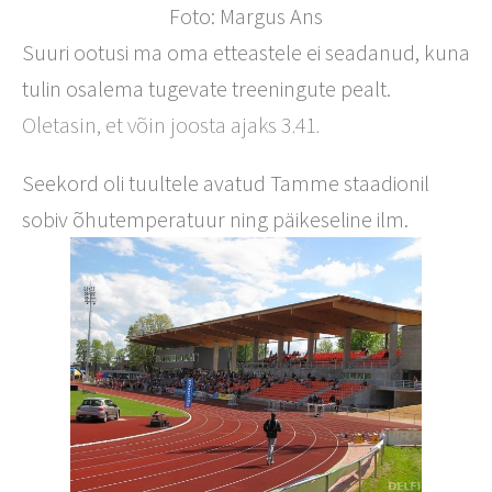
Foto: Margus Ans
Suuri ootusi ma oma etteastele ei seadanud, kuna
tulin osalema tugevate treeningute pealt.
Oletasin, et võin joosta ajaks 3.41.
Seekord oli tuultele avatud Tamme staadionil
sobiv õhutemperatuur ning päikeseline ilm.