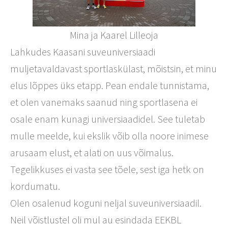
Mina ja Kaarel Lilleoja
Lahkudes Kaasani suveuniversiaadi
muljetavaldavast sportlaskülast, mõistsin, et minu
elus lõppes üks etapp. Pean endale tunnistama,
et olen vanemaks saanud ning sportlasena ei
osale enam kunagi universiaadidel. See tuletab
mulle meelde, kui ekslik võib olla noore inimese
arusaam elust, et alati on uus võimalus.
Tegelikkuses ei vasta see tõele, sest iga hetk on
kordumatu.
Olen osalenud koguni neljal suveuniversiaadil.
Neil võistlustel oli mul au esindada EEKBL