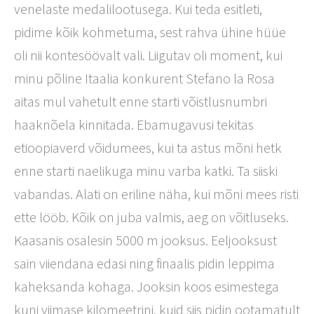
venelaste medalilootusega. Kui teda esitleti,
pidime kõik kohmetuma, sest rahva ühine hüüe
oli nii kontesöövalt vali. Liigutav oli moment, kui
minu põline Itaalia konkurent Stefano la Rosa
aitas mul vahetult enne starti võistlusnumbri
haaknõela kinnitada. Ebamugavusi tekitas
etioopiaverd võidumees, kui ta astus mõni hetk
enne starti naelikuga minu varba katki. Ta siiski
vabandas. Alati on eriline näha, kui mõni mees risti
ette lööb. Kõik on juba valmis, aeg on võitluseks.
Kaasanis osalesin 5000 m jooksus. Eeljooksust
sain viiendana edasi ning finaalis pidin leppima
kaheksanda kohaga. Jooksin koos esimestega
kuni viimase kilomeetrini, kuid siis pidin ootamatult