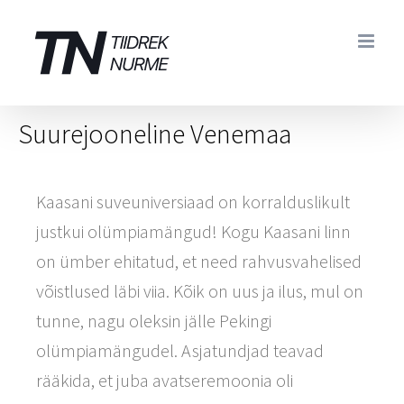
Skip
to
content
Suurejooneline Venemaa
Kaasani suveuniversiaad on korralduslikult
justkui olümpiamängud! Kogu Kaasani linn
on ümber ehitatud, et need rahvusvahelised
võistlused läbi viia. Kõik on uus ja ilus, mul on
tunne, nagu oleksin jälle Pekingi
olümpiamängudel. Asjatundjad teavad
rääkida, et juba avatseremoonia oli