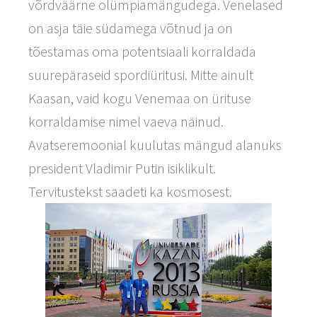
võrdväärne olümpiamängudega. Venelased
on asja täie südamega võtnud ja on
tõestamas oma potentsiaali korraldada
suurepäraseid spordiüritusi. Mitte ainult
Kaasan, vaid kogu Venemaa on ürituse
korraldamise nimel vaeva näinud.
Avatseremoonial kuulutas mängud alanuks
president Vladimir Putin isiklikult.
Tervitustekst saadeti ka kosmosest.