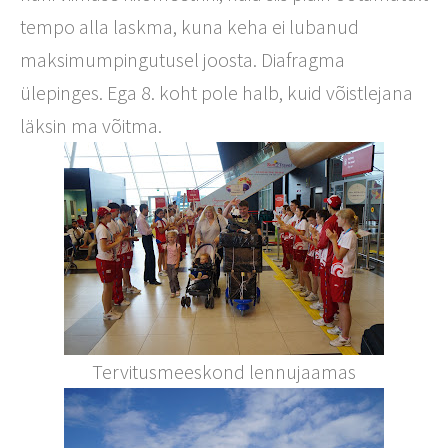
tempo alla laskma, kuna keha ei lubanud
maksimumpingutusel joosta. Diafragma
ülepinges. Ega 8. koht pole halb, kuid võistlejana
läksin ma võitma.
Tervitusmeeskond lennujaamas