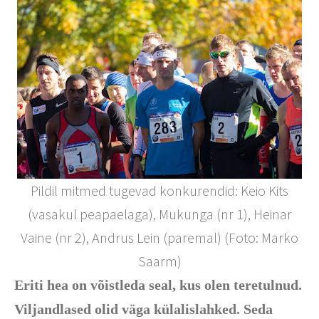
Pildil mitmed tugevad konkurendid: Keio Kits
(vasakul peapaelaga), Mukunga (nr 1), Heinar
Vaine (nr 2), Andrus Lein (paremal) (Foto: Marko
Saarm)
Eriti hea on võistleda seal, kus olen teretulnud.
Viljandlased olid väga külalislahked. Seda