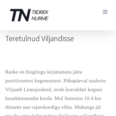
Skip
to
content
Teretulnud Viljandisse
Raske on blogilugu kirjutamata jätta
positiivsetest kogemustest. Pühapäeval osalesin
Viljandi Linnajooksul, mida korraldati koguni
kuuekümnendat korda. Mul õnnestus 10.4 km
distants uue rajarekordiga võita. Mukunga jäi
teiseks ning kolmandana finišeerus viljandlane