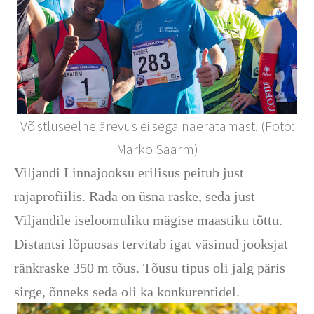
Võistluseelne ärevus ei sega naeratamast. (Foto:
Marko Saarm)
Viljandi Linnajooksu erilisus peitub just
rajaprofiilis. Rada on üsna raske, seda just
Viljandile iseloomuliku mägise maastiku tõttu.
Distantsi lõpuosas tervitab igat väsinud jooksjat
ränkraske 350 m tõus. Tõusu tipus oli jalg päris
sirge, õnneks seda oli ka konkurentidel.