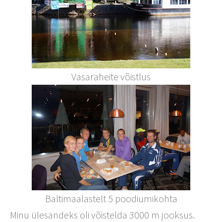
Vasaraheite võistlus
Baltimaalastelt 5 poodiumikohta
Minu ülesandeks oli võistelda 3000 m jooksus.