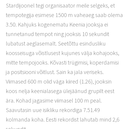
Stardijoonel tegi organisaator meile selgeks, et
tempotegija esimese 1500 m vaheaeg saab olema
3.50. Kahjuks kogenematu Keenia jooksja ei
tunnetanud tempot ning jooksis 10 sekundit
lubatust aeglasemalt. Seetõttu esindusliku
koosseisuga võistlusest kujunes välja kohajooks,
mitte tempojooks. Kõvasti trügimisi, koperdamisi
ja positsiooni võitlust. Sain ka jala veriseks.
Viimased 600 m olid väga kiired (1.26), jooksin
koos nelja keenialasega ülejäänud grupilt eest
ära. Kohad jagasime viimasel 100 m peal.
Saavutasin uue isikliku rekordiga 7.51.49
kolmanda koha. Eesti rekordist lahutab mind 2,6
sekundit.