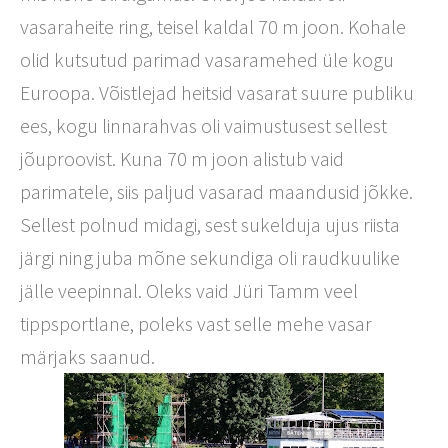
vasaraheite ring, teisel kaldal 70 m joon. Kohale
olid kutsutud parimad vasaramehed üle kogu
Euroopa. Võistlejad heitsid vasarat suure publiku
ees, kogu linnarahvas oli vaimustusest sellest
jõuproovist. Kuna 70 m joon alistub vaid
parimatele, siis paljud vasarad maandusid jõkke.
Sellest polnud midagi, sest sukelduja ujus riista
järgi ning juba mõne sekundiga oli raudkuulike
jälle veepinnal. Oleks vaid Jüri Tamm veel
tippsportlane, poleks vast selle mehe vasar
märjaks saanud.