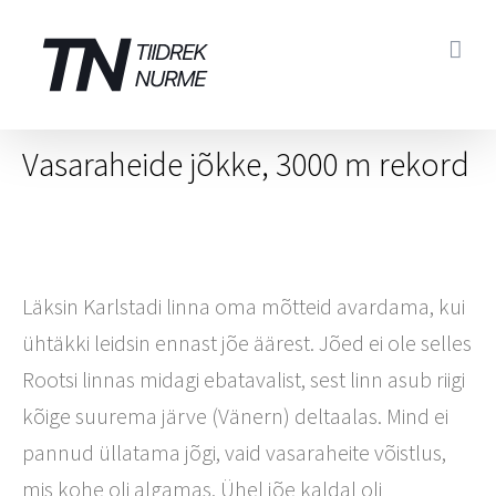
Skip
to
content
Vasaraheide jõkke, 3000 m rekord
Läksin Karlstadi linna oma mõtteid avardama, kui
ühtäkki leidsin ennast jõe äärest. Jõed ei ole selles
Rootsi linnas midagi ebatavalist, sest linn asub riigi
kõige suurema järve (Vänern) deltaalas. Mind ei
pannud üllatama jõgi, vaid vasaraheite võistlus,
mis kohe oli algamas. Ühel jõe kaldal oli