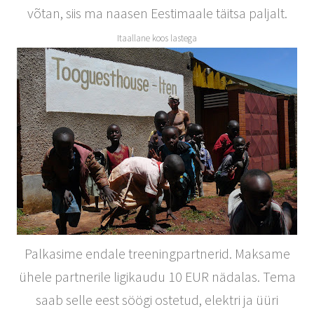
võtan, siis ma naasen Eestimaale täitsa paljalt.
Itaallane koos lastega
Palkasime endale treeningpartnerid. Maksame
ühele partnerile ligikaudu 10 EUR nädalas. Tema
saab selle eest söögi ostetud, elektri ja üüri