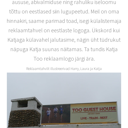
aususe, abivalmiduse ning rahuliku iseloomu
tõttu on eestlased siin lugupeetud. Meil on oma
hinnakiri, saame parimad toad, isegi külalistemaja
reklaamtahvel on eestlaste logoga. Ükskord kui
Katjaga külavahel jalutasime, nägin üht tüdrukut
näpuga Katja suunas näitamas. Ta tundis Katja
Too reklaamlogo järgi ära.
Reklaamtahvlit illustreerivad Harry, Laura ja Katja