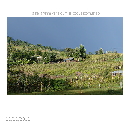
Päike ja vihm vaheldumisi, loodus rõõmustab
11/11/2011