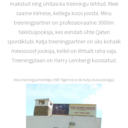
makstud ning ühtlasi ka treeningu tehtud. Meie
saame inimese, kellega koos joosta. Minu
treeningpartner on professionaalne 3000m
takistusjooksja, kes esindab ühte Qatari
spordiklubi. Katja treeningpartner on üks kohalik
meessoost jooksja, kellel on lihtsalt raha vaja.
Treeningplaan on Harry Lembergi koostatud.
Koos treeningpartneritega (NB! Tegemist ei ole Katja elukaaslasega)