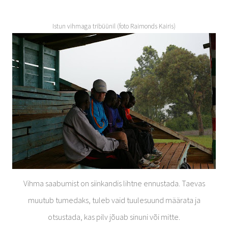
Istun vihmaga tribüünil (foto Raimonds Kairis)
Vihma saabumist on siinkandis lihtne ennustada. Taevas
muutub tumedaks, tuleb vaid tuulesuund määrata ja
otsustada, kas pilv jõuab sinuni või mitte.