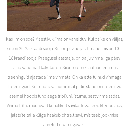
Kas ilm on soe? Mäestikukliima on vahelduv. Kui päike on väljas,
siis on 20-25 kraadi sooja. Kui on pilvine ja vihmane, siis on 10 –
18 kraadi sooja. Praegusel aastaajal on palju vihma. Iga päev
sajab vähemalt kaks korda. Siiani oleme suutnud enamus
treeninguid ajastada ilma vihmata. On ka ette tulnud vihmaga
treeninguid. Kolmapäeva hommikul pidin staadionitreeningu
asemel hoopis tund aega tribüünil istuma, sest vihma sadas.
Vihma tõttu muutuvad kohalikud savikattega teed kleepuvaks,
jalatsite talla külge haakub ohtralt savi, mis teeb jookmise
ääretult ebamugavaks.