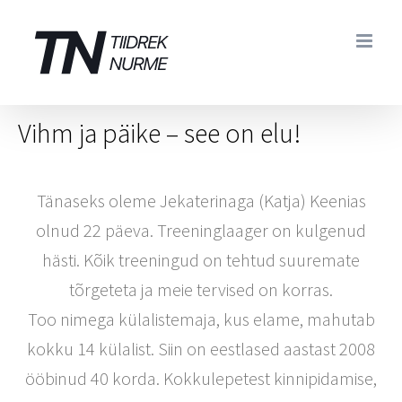
Skip
to
content
Vihm ja päike – see on elu!
Tänaseks oleme Jekaterinaga (Katja) Keenias
olnud 22 päeva. Treeninglaager on kulgenud
hästi. Kõik treeningud on tehtud suuremate
tõrgeteta ja meie tervised on korras.
Too nimega külalistemaja, kus elame, mahutab
kokku 14 külalist. Siin on eestlased aastast 2008
ööbinud 40 korda. Kokkulepetest kinnipidamise,