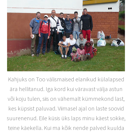
Kahjuks on Too välismaised elanikud külalapsed
ära hellitanud. Iga kord kui väravast välja astun
või koju tulen, siis on vähemalt kümmekond last,
kes küpsist paluvad. Viimasel ajal on laste soovid
suurenenud. Eile küsis üks laps minu käest sokke,
teine käekella. Kui ma kõik nende palved kuulda