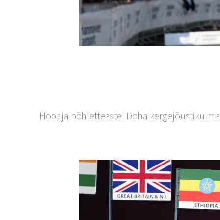
Hooaja põhietteastel Doha kergejõustiku maa