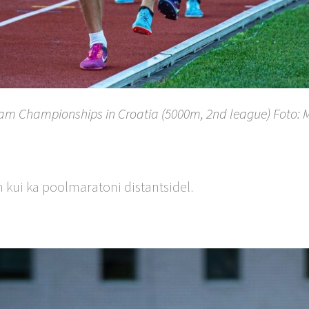
am Championships in Croatia (5000m, 2nd league) Foto
 m kui ka poolmaratoni distantsidel.