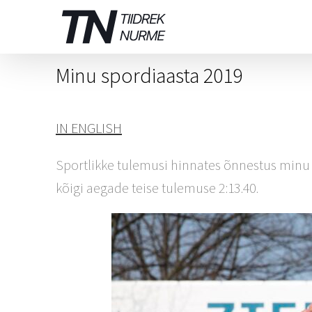
Skip
to
content
Minu spordiaasta 2019
IN ENGLISH
Sportlikke tulemusi hinnates õnnestus minu 2
kõigi aegade teise tulemuse 2:13.40.