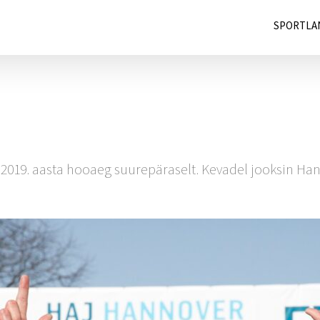
SPORTLA
019. aasta hooaeg suurepäraselt. Kevadel jooksin Hanno