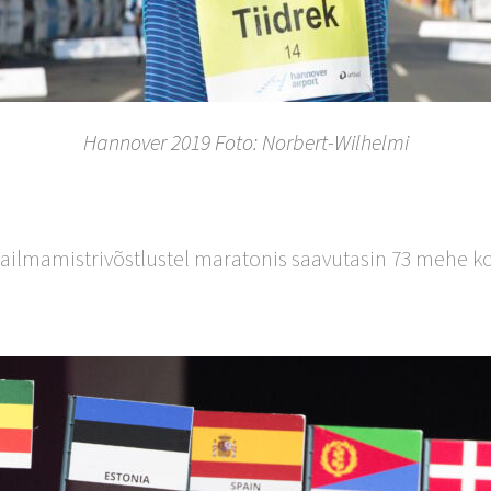
Hannover 2019 Foto: Norbert-Wilhelmi
ilmamistrivõstlustel maratonis saavutasin 73 mehe ko