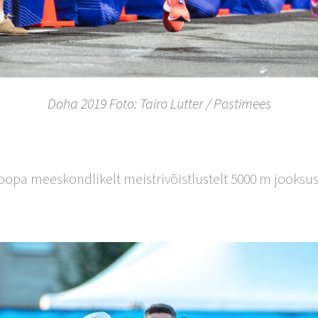
Doha 2019 Foto: Tairo Lutter / Postimees
opa meeskondlikelt meistrivõistlustelt 5000 m jooksus (