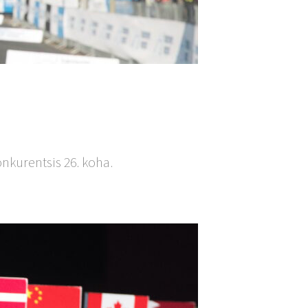
nkurentsis 26. koha.