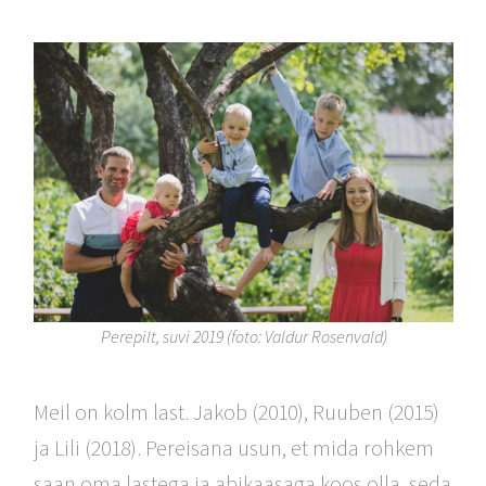
Perepilt, suvi 2019 (foto: Valdur Rosenvald)
Meil on kolm last. Jakob (2010), Ruuben (2015)
ja Lili (2018). Pereisana usun, et mida rohkem
saan oma lastega ja abikaasaga koos olla, seda