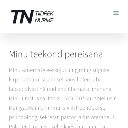
Skip
to
content
Minu teekond pereisana
Minu vanemate eeskujul ning mingisugusel
kirjeldamatul sisemisel soovil olen juba
lapsepõlvest näinud end ühe naise mehena.
Minu unistus sai teoks 15.09.2007 kui abiellusin
Mailiga. Maili on minu isiklik treener, arst,
psühholoog, sekretär, pastor ja füsioterapeut.
Pole teist inimest, kelle käest nii palju nõu