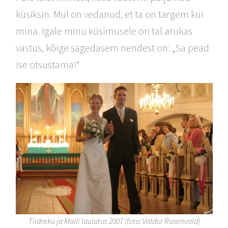
küsiksin. Mul on vedanud, et ta on targem kui
mina. Igale minu küsimusele on tal arukas
vastus, kõige sagedasem nendest on: „Sa pead
ise otsustama!“
Tiidreku ja Maili laulatus 2007 (foto: Valdur Rosenvald)