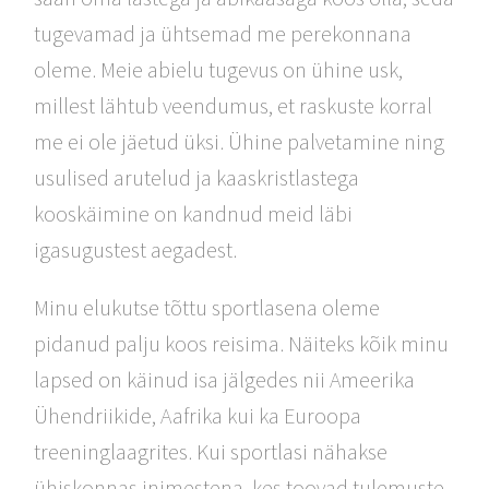
tugevamad ja ühtsemad me perekonnana
oleme. Meie abielu tugevus on ühine usk,
millest lähtub veendumus, et raskuste korral
me ei ole jäetud üksi. Ühine palvetamine ning
usulised arutelud ja kaaskristlastega
kooskäimine on kandnud meid läbi
igasugustest aegadest.
Minu elukutse tõttu sportlasena oleme
pidanud palju koos reisima. Näiteks kõik minu
lapsed on käinud isa jälgedes nii Ameerika
Ühendriikide, Aafrika kui ka Euroopa
treeninglaagrites. Kui sportlasi nähakse
ühiskonnas inimestena, kes toovad tulemuste