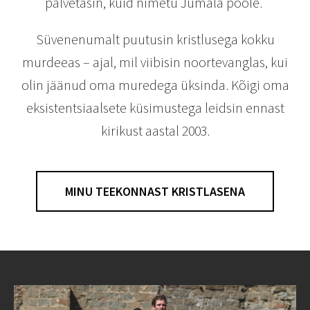
palvetasin, kuid nimetu Jumala poole.
Süvenenumalt puutusin kristlusega kokku
murdeeas – ajal, mil viibisin noortevanglas, kui
olin jäänud oma muredega üksinda. Kõigi oma
eksistentsiaalsete küsimustega leidsin ennast
kirikust aastal 2003.
MINU TEEKONNAST KRISTLASENA