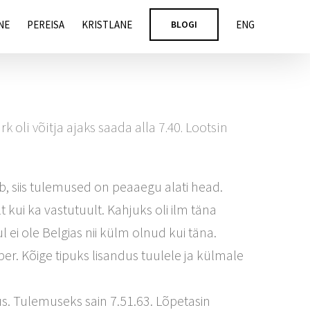
NE
PEREISA
KRISTLANE
BLOGI
ENG
 oli võitja ajaks saada alla 7.40. Lootsin
ub, siis tulemused on peaaegu alati head.
 kui ka vastutuult. Kahjuks oli ilm täna
l ei ole Belgias nii külm olnud kui täna.
er. Kõige tipuks lisandus tuulele ja külmale
s. Tulemuseks sain 7.51.63. Lõpetasin