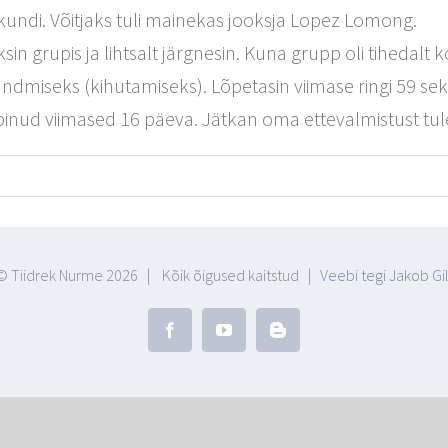
kundi. Võitjaks tuli mainekas jooksja Lopez Lomong.
n grupis ja lihtsalt järgnesin. Kuna grupp oli tihedalt ko
ndmiseks (kihutamiseks). Lõpetasin viimase ringi 59 sekun
ibinud viimased 16 päeva. Jätkan oma ettevalmistust tul
© Tiidrek Nurme
2026 | Kõik õigused kaitstud |
Veebi tegi Jakob Gil
Facebook
YouTube
Blogger