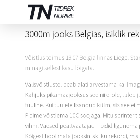
Skip
to
content
3000m jooks Belgias, isiklik re
Võistlus toimus 13.07 Belgia linnas Liege. Sta
minagi sellest kasu lõigata.
Välisvõistlustel peab alati arvestama ka ilma
Kahjuks pikamaajooksus see nii ei ole, tuleb j
tuuline. Kui tuulele lisandub külm, siis see ei
Pidime võistlema 10C soojaga. Mitu sprinterit
vihm. Vaesed pealtvaatajad – pidid ligunema
Kõigest hoolimata jooksin iskliku rekordi, m