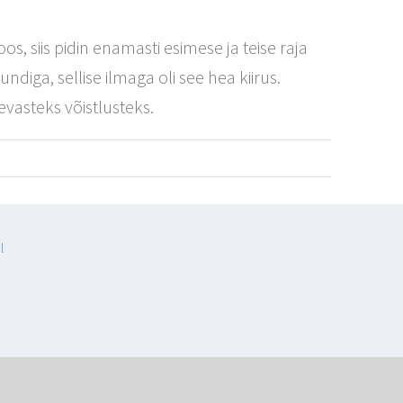
os, siis pidin enamasti esimese ja teise raja
diga, sellise ilmaga oli see hea kiirus.
evasteks võistlusteks.
l