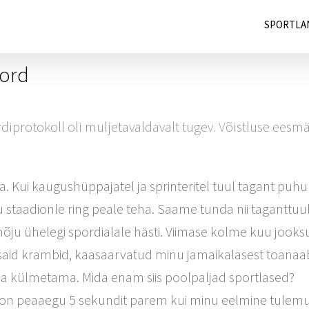
SPORTLA
kord
rdiprotokoll oli muljetavaldavalt tugev. Võistluse eesmärk
ga. Kui kaugushüppajatel ja sprinteritel tuul tagant puh
u staadionle ring peale teha. Saame tunda nii taganttuult
 mõju ühelegi spordialale hästi. Viimase kolme kuu jooksu
 said krambid, kaasaarvatud minu jamaikalasest toanaab
 ja külmetama. Mida enam siis poolpaljad sportlased?
is on peaaegu 5 sekundit parem kui minu eelmine tulemu