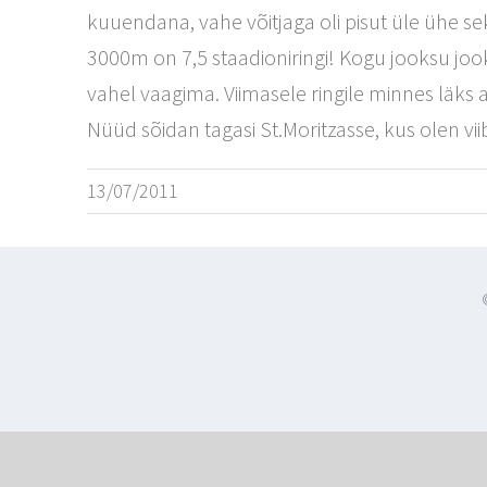
kuuendana, vahe võitjaga oli pisut üle ühe se
3000m on 7,5 staadioniringi! Kogu jooksu jooksi
vahel vaagima. Viimasele ringile minnes läks a
Nüüd sõidan tagasi St.Moritzasse, kus olen vi
13/07/2011