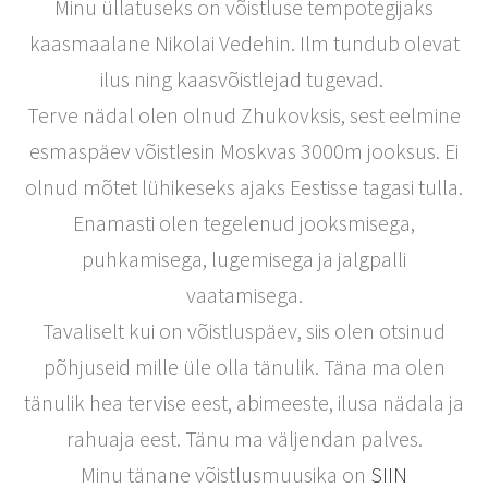
Minu üllatuseks on võistluse tempotegijaks
kaasmaalane Nikolai Vedehin. Ilm tundub olevat
ilus ning kaasvõistlejad tugevad.
Terve nädal olen olnud Zhukovksis, sest eelmine
esmaspäev võistlesin Moskvas 3000m jooksus. Ei
olnud mõtet lühikeseks ajaks Eestisse tagasi tulla.
Enamasti olen tegelenud jooksmisega,
puhkamisega, lugemisega ja jalgpalli
vaatamisega.
Tavaliselt kui on võistluspäev, siis olen otsinud
põhjuseid mille üle olla tänulik. Täna ma olen
tänulik hea tervise eest, abimeeste, ilusa nädala ja
rahuaja eest. Tänu ma väljendan palves.
Minu tänane võistlusmuusika on
SIIN