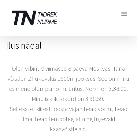
Skip
to
content
Ilus nädal
Olen viibinud viimased 8 päeva Moskvas. Täna
võistlen Zhukovskis 1500m jooksus. See on minu
esimene olümpianormi üritus. Norm on 3.38.00.
Minu isiklik rekord on 3.38.59.
Selleks, et kiiresti joosta vajan head vormi, head
ilma, head tempotegijat ning tugevaid
kaasvõistlejaid.