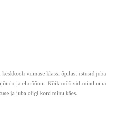
eskkooli viimase klassi õpilast istusid juba
ujõudu ja elurõõmu.
Kõik mõõtsid mind oma
use ja juba oligi kord minu käes.