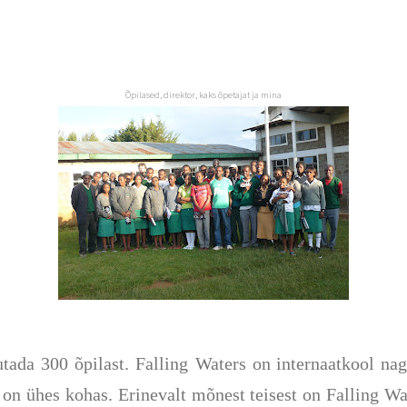
Õpilased, direktor, kaks õpetajat ja mina
utada 300 õpilast. Falling Waters
on
internaatkool
nag
n ühes kohas. Erinevalt mõnest teisest on Falling Wat