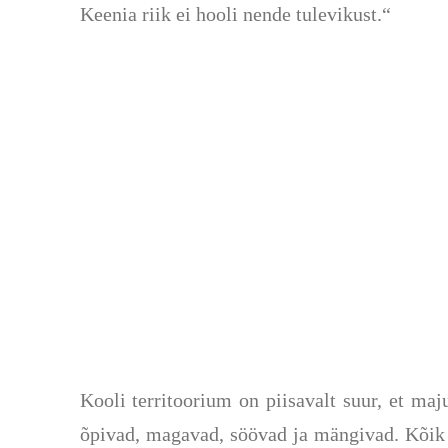
Keenia riik ei hooli nende tulevikust.“
Kooli
territoorium on piisavalt suur, et maj
õpivad, magavad, söövad ja mängivad. Kõik o