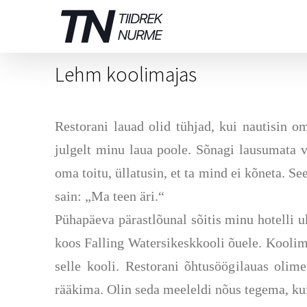
Skip
to
content
Lehm koolimajas
Restorani lauad olid tühjad
,
kui nautisin om
julgelt minu laua poole. Sõnagi lausumata võ
oma toitu, üllatusin, et ta mind ei kõneta. Se
sain: „Ma teen äri.“
Pühapäeva pärastlõunal sõitis minu hotelli u
koos Falling Waters
i
keskkooli õuele. Koolima
selle kooli. Restorani õhtusöögilauas olim
rääkima. Olin seda meeleldi nõus tegema, ku