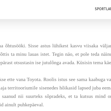
SPORTLA
a õhtusööki. Sisse astus lühikest kasvu viisaka väl
ttis ta minu lauas istet. Tegin näo, et pole teda näin
epärast otsustasin ise jutulõnga avada. Küsisin tema käe
kse
ette vana Toyota. Roolis istus see sama kaabuga va
ja territooriumile sisenedes hõikasid lapsed juba eemal
e saanud nii suurteks sõpradeks, et ta kutsus mind o
id ainult puhkepäeval.