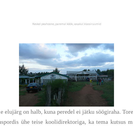
Keskel peahoone, paremal köök, vasakul klassiruumid
e elujärg on halb, kuna peredel ei jätku söögiraha. Tore
nspordis ühe teise koolidirektoriga, ka tema kutsus