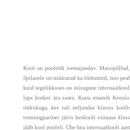
Kool on pooleldi isemajandav. Maisipõllud,
õpilasele on määratud ka töötunnid, mis peab
kuid tegelikkuses on niisugune internaatkool
laps kodust ära saata. Kuna enamik Keenia k
tüdrukuga, kes tuli neljandas klassis kool
treeningpartner jättis keskooli viimase klas
jääb kool pooleli. Ühe hea internaatkooli aa