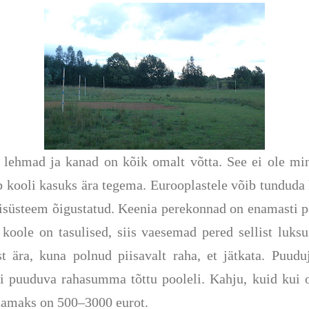
 lehmad ja kanad on kõik omalt võtta. See ei ole ming
 kooli kasuks ära tegema. Eurooplastele võib tunduda 
isüsteem õigustatud. Keenia perekonnad on enamasti pa
oole on tasulised, siis vaesemad pered sellist luksus
ist ära, kuna polnud piisavalt raha, et jätkata. Pu
si puuduva rahasumma tõttu pooleli. Kahju, kuid kui o
stamaks on 500–3000 eurot.