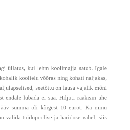
i üllatus, kui lehm koolimajja satub. Igale
kohalik koolielu võõras ning kohati naljakas,
ljulapselised, seetõttu on lausa vajalik mõni
t endale lubada ei saa. Hiljuti rääkisin ühe
udujääv summa oli kõigest 10 eurot. Ka minu
n valida toidupoolise ja hariduse vahel, siis