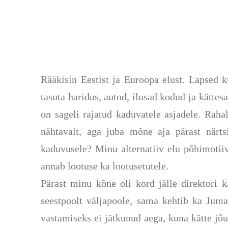
Rääkisin Eestist ja Euroopa elust. Lapsed k
tasuta haridus, autod, ilusad kodud ja kätte
on sageli rajatud kaduvatele asjadele. Rahal
nähtavalt, aga juba mõne aja pärast närt
kaduvusele? Minu alternatiiv elu põhimotii
annab lootuse ka lootusetutele.
Pärast minu kõne oli kord jälle direktori 
seestpoolt väljapoole, sama kehtib ka Jum
vastamiseks
ei jätkunud
aega, kuna kätte
jõu