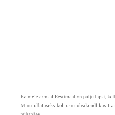
Ka meie armsal Eestimaal on palju lapsi, kell
Minu üllatuseks kohtusin ühsikondlikus tra
pühapäev.