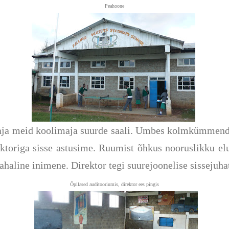
Peahoone
aja meid koolimaja suurde saali. Umbes kolmkümmend k
ktoriga sisse astusime. Ruumist õhkus nooruslikku el
haline inimene. Direktor tegi suurejoonelise sissejuhat
Õpilased auditooriumis, direktor ees pingis