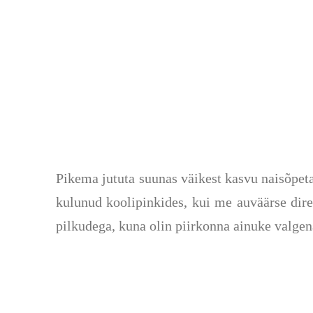
Pikema jututa suunas väikest kasvu naisõpet
kulunud koolipinkides
,
kui me auväärse dire
pilkudega
,
kuna olin piirkonna ainuke valgena