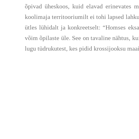
õpivad üheskoos, kuid elavad erinevates 
koolimaja territooriumilt ei tohi lapsed lahk
ütles lühidalt ja konkreetselt: “Homses ek
võim õpilaste üle. See on tavaline nähtus, k
lugu tüdrukutest, kes pidid krossijooksu maai