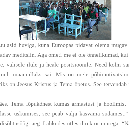
uulasid huviga
,
kuna Euroopas pidavat olema mugav ja
saadav meditsiin. Aga ometi me ei ole õnnelikumad
,
kui 
e, välisele ilule ja heale positsioonile. Need kolm sa
sinult maamullaks sai. Mis on meie põhimotivatsio
viks on Jeesus Kristus ja Tema õpetus. See tervendab
käes. Tema lõpukõnest kumas armastust ja hoolimist 
alasse uskumises, see peab välja kasvama südamest
.
“
dis
õhtusöögi aeg. Lahkudes ütles direktor murega: “N