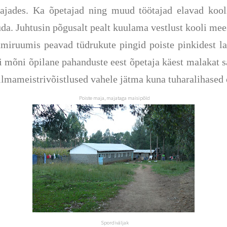
majades.
Ka õpetajad ning muud töötajad elavad kooli
uda
. Juhtusin põgusalt pealt kuulama vestlust kooli mee
samiruumis peavad tüdrukute pingid poiste pinkidest l
ui mõni õpilane pahanduste eest õpetaja käest malakat s
lmameistrivõistlused vahele jätma kuna tuharalihased o
Poiste maja, majataga maisipõld
Spordiväljak