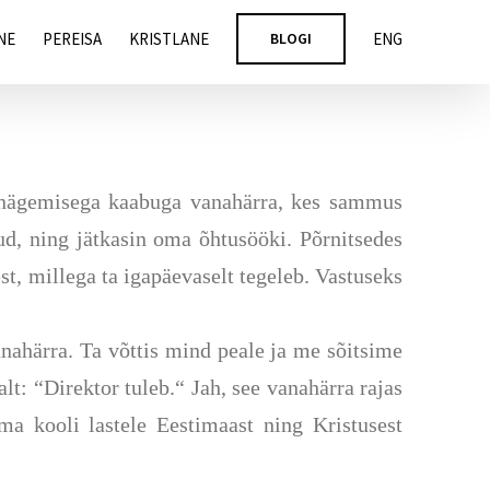
NE
PEREISA
KRISTLANE
BLOGI
ENG
janägemisega kaabuga vanahärra, kes sammus
ud
,
ning jätkasin oma õhtusööki. Põrnitsedes
st, millega ta igapäevaselt tegeleb. Vastuseks
nahärra. Ta võttis mind peale ja me sõitsime
t: “Direktor tuleb.“ Jah, see vanahärra rajas
ma kooli lastele Eestimaast ning Kristusest