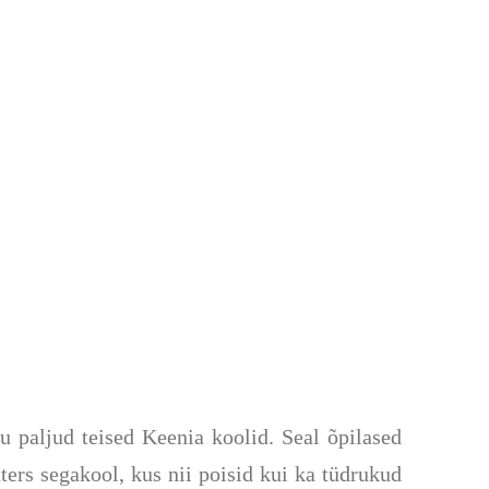
u paljud teised Keenia koolid. Seal õpilased
ers segakool, kus nii poisid kui
ka
tüdrukud