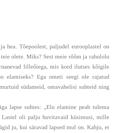
 hea. Tõepoolest, paljudel eurooplastel on
teie olete. Miks? Sest meie rõõm ja rahulolu
rnanevad lilleõiega, mis kord ilutses kõigile
on elamiseks? Ega ometi seegi ole rajatud
 murtuid südameid, omavahelisi suhteid ning
iga lapse suhtes:
„Elu elamine peab tulema
 Lastel oli palju huvitavaid küsimusi, mille
ägid ju
,
kui säravad lapsed mul on. Kahju, et