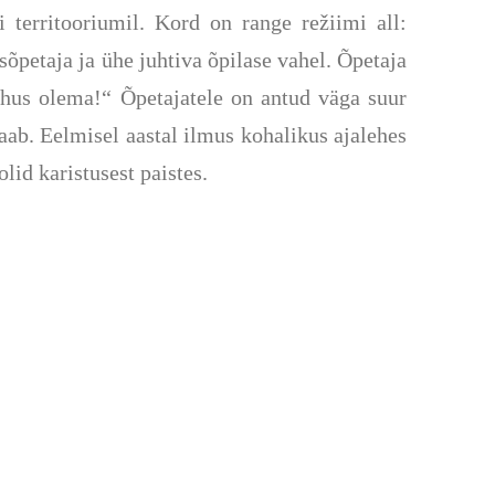
 territooriumil.
Kord on range re
žiimi all:
sõpetaja ja ühe juhtiva õpilase vahel. Õpetaja
ahus olema!“ Õpetajatele on antud väga suur
aab. Eelmisel aastal ilmus kohalikus ajalehes
lid karistusest paistes.