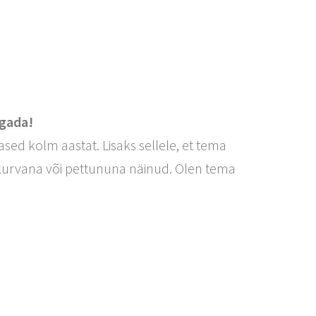
agada!
ed kolm aastat. Lisaks sellele, et tema
 kurvana või pettununa näinud. Olen tema