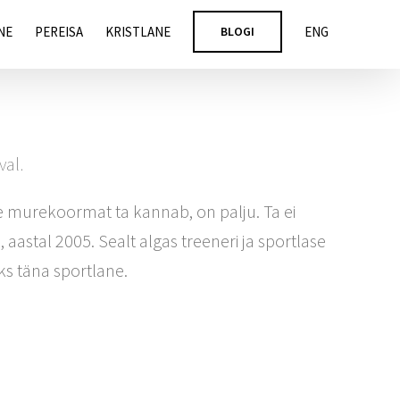
NE
PEREISA
KRISTLANE
BLOGI
ENG
val.
e murekoormat ta kannab, on palju. Ta ei
aastal 2005. Sealt algas treeneri ja sportlase
ks täna sportlane.