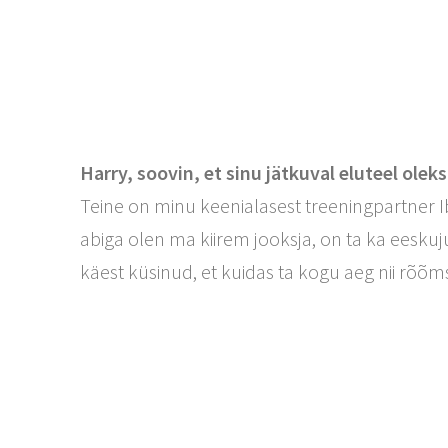
Harry, soovin, et sinu jätkuval eluteel ole
Teine on minu keenialasest treeningpartner I
abiga olen ma kiirem jooksja, on ta ka eesk
käest küsinud, et kuidas ta kogu aeg nii rõ