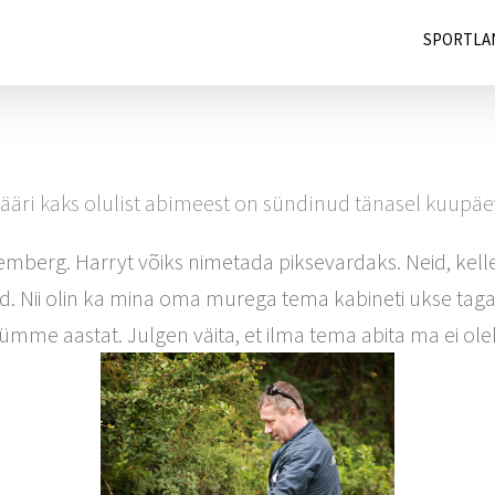
SPORTLA
jääri kaks olulist abimeest on sündinud tänasel kuupäe
mberg. Harryt võiks nimetada piksevardaks. Neid, kell
d. Nii olin ka mina oma murega tema kabineti ukse taga, 
ümme aastat. Julgen väita, et ilma tema abita ma ei ole