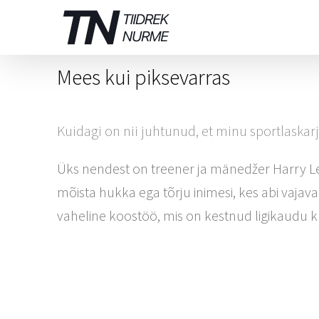
Skip
to
content
Mees kui piksevarras
Kuidagi on nii juhtunud, et minu sportlaskar
Üks nendest on treener ja mänedžer Harry Le
mõista hukka ega tõrju inimesi, kes abi vajava
vaheline koostöö, mis on kestnud ligikaudu k