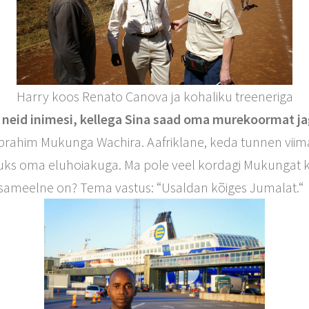
Harry koos Renato Canova ja kohaliku treeneriga
ks neid inimesi, kellega Sina saad oma murekoormat j
brahim Mukunga Wachira. Aafriklane, keda tunnen viimas
ujuks oma eluhoiakuga. Ma pole veel kordagi Mukungat
õmsameelne on? Tema vastus: “Usaldan kõiges Jumalat.“