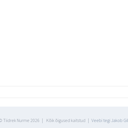
© Tiidrek Nurme
2026 | Kõik õigused kaitstud |
Veebi tegi Jakob Gil