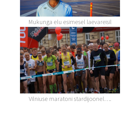
Mukunga elu esimesel laevareisil
Vilniuse maratoni stardijoonel….