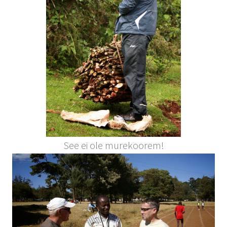
See ei ole murekoorem!