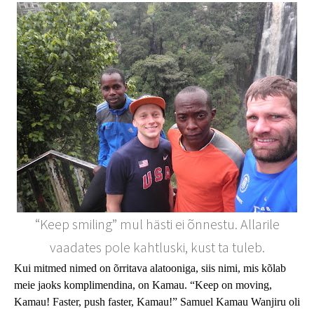
“Keep smiling” mul hästi ei õnnestu. Allarile
vaadates pole kahtluski, kust ta tuleb.
Kui mitmed nimed on õrritava alatooniga, siis nimi, mis kõlab
meie jaoks komplimendina, on Kamau. “Keep on moving,
Kamau! Faster, push faster, Kamau!” Samuel Kamau Wanjiru oli