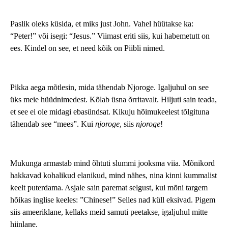
Paslik oleks küsida, et miks just John. Vahel hüütakse ka:
“Peter!” või isegi: “Jesus.” Viimast eriti siis, kui habemetutt on
ees. Kindel on see, et need kõik on Piibli nimed.
Pikka aega mõtlesin, mida tähendab Njoroge. Igaljuhul on see
üks meie hüüdnimedest. Kõlab üsna õrritavalt. Hiljuti sain teada,
et see ei ole midagi ebasündsat. Kikuju hõimukeelest tõlgituna
tähendab see “mees”. Kui
njoroge
, siis
njoroge
!
Mukunga armastab mind õhtuti slummi jooksma viia. Mõnikord
hakkavad kohalikud elanikud, mind nähes, nina kinni kummalist
keelt puterdama. Asjale sain paremat selgust, kui mõni targem
hõikas inglise keeles: ”Chinese!” Selles nad küll eksivad. Pigem
siis ameeriklane, kellaks meid samuti peetakse, igaljuhul mitte
hiinlane.