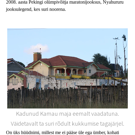
2008. aasta Pekingi olümpivõitja maratonijooksus, Nyahururu
jooksulegend, kes suri noorena.
Kadunud Kamau maja eemalt vaadatuna.
Väidetavalt ta suri rõdult kukkumise tagajärjel.
On üks hüüdnimi, millest me ei pääse üle ega ümber, kohati