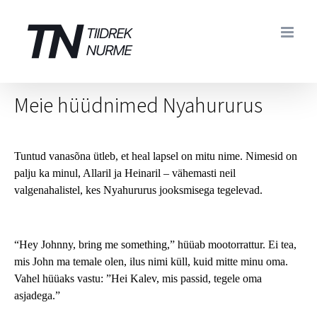
Skip
to
content
Meie hüüdnimed Nyahururus
Tuntud vanasõna ütleb, et heal lapsel on mitu nime. Nimesid on
palju ka minul, Allaril ja Heinaril – vähemasti neil
valgenahalistel, kes Nyahururus jooksmisega tegelevad.
“Hey Johnny, bring me something,” hüüab mootorrattur. Ei tea,
mis John ma temale olen, ilus nimi küll, kuid mitte minu oma.
Vahel hüüaks vastu: ”Hei Kalev, mis passid, tegele oma
asjadega.”