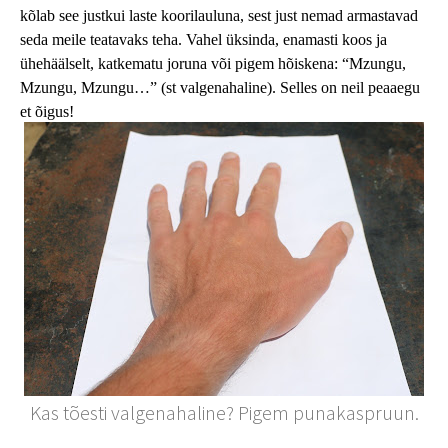
kõlab see justkui laste koorilauluna, sest just nemad armastavad
seda meile teatavaks teha. Vahel üksinda, enamasti koos ja
ühehäälselt, katkematu joruna või pigem hõiskena: “Mzungu,
Mzungu, Mzungu…” (st valgenahaline). Selles on neil peaaegu
et õigus!
Kas tõesti valgenahaline? Pigem punakaspruun.