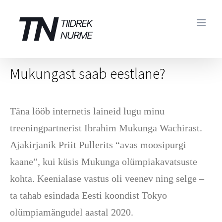
Skip
to
content
Mukungast saab eestlane?
Täna lööb internetis laineid lugu minu
treeningpartnerist Ibrahim Mukunga Wachirast.
Ajakirjanik Priit Pullerits “avas moosipurgi
kaane”, kui küsis Mukunga olümpiakavatsuste
kohta. Keenialase vastus oli veenev ning selge –
ta tahab esindada Eesti koondist Tokyo
olümpiamängudel aastal 2020.