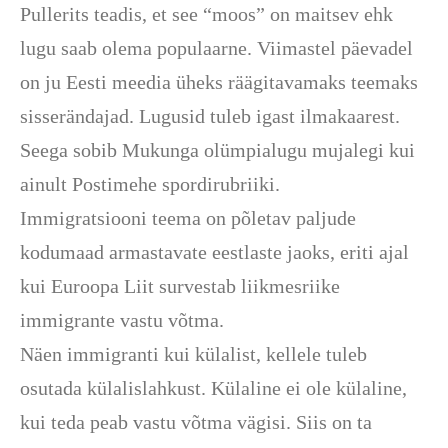
Pullerits teadis, et see “moos” on maitsev ehk
lugu saab olema populaarne. Viimastel päevadel
on ju Eesti meedia üheks räägitavamaks teemaks
sisserändajad. Lugusid tuleb igast ilmakaarest.
Seega sobib Mukunga olümpialugu mujalegi kui
ainult Postimehe spordirubriiki.
Immigratsiooni teema on põletav paljude
kodumaad armastavate eestlaste jaoks, eriti ajal
kui Euroopa Liit survestab liikmesriike
immigrante vastu võtma.
Näen immigranti kui külalist, kellele tuleb
osutada külalislahkust. Külaline ei ole külaline,
kui teda peab vastu võtma vägisi. Siis on ta