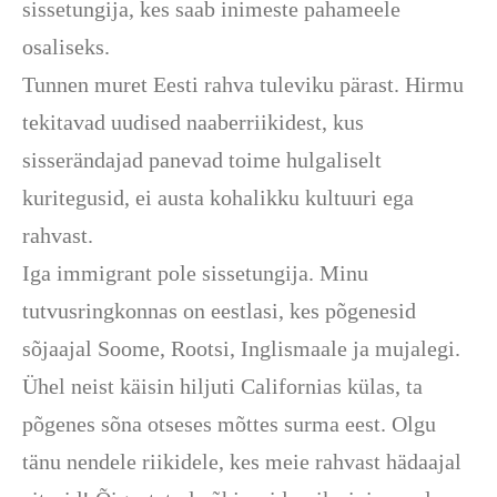
sissetungija, kes saab inimeste pahameele
osaliseks.
Tunnen muret Eesti rahva tuleviku pärast. Hirmu
tekitavad uudised naaberriikidest, kus
sisserändajad panevad toime hulgaliselt
kuritegusid, ei austa kohalikku kultuuri ega
rahvast.
Iga immigrant pole sissetungija. Minu
tutvusringkonnas on eestlasi, kes põgenesid
sõjaajal Soome, Rootsi, Inglismaale ja mujalegi.
Ühel neist käisin hiljuti Californias külas, ta
põgenes sõna otseses mõttes surma eest. Olgu
tänu nendele riikidele, kes meie rahvast hädaajal