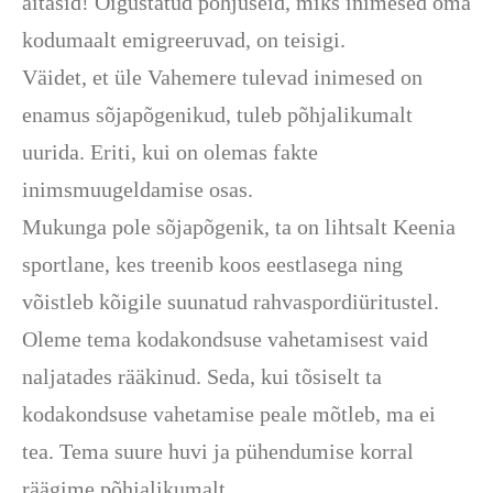
aitasid! Õigustatud põhjuseid, miks inimesed oma
kodumaalt emigreeruvad, on teisigi.
Väidet, et üle Vahemere tulevad inimesed on
enamus sõjapõgenikud, tuleb põhjalikumalt
uurida. Eriti, kui on olemas fakte
inimsmuugeldamise osas.
Mukunga pole sõjapõgenik, ta on lihtsalt Keenia
sportlane, kes treenib koos eestlasega ning
võistleb kõigile suunatud rahvaspordiüritustel.
Oleme tema kodakondsuse vahetamisest vaid
naljatades rääkinud. Seda, kui tõsiselt ta
kodakondsuse vahetamise peale mõtleb, ma ei
tea. Tema suure huvi ja pühendumise korral
räägime põhjalikumalt.