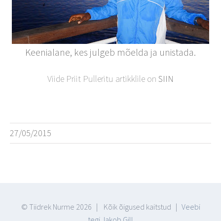
Keenialane, kes julgeb mõelda ja unistada.
Viide Priit Pulleritu artikklile on
SIIN
27/05/2015
© Tiidrek Nurme
2026 | Kõik õigused kaitstud |
Veebi
tegi Jakob Gill