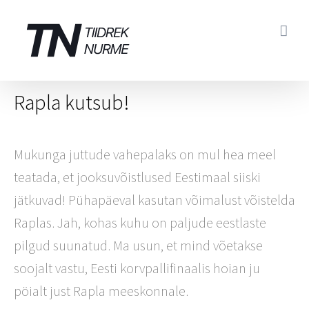
Skip
to
content
Rapla kutsub!
Mukunga juttude vahepalaks on mul hea meel
teatada, et jooksuvõistlused Eestimaal siiski
jätkuvad! Pühapäeval kasutan võimalust võistelda
Raplas. Jah, kohas kuhu on paljude eestlaste
pilgud suunatud. Ma usun, et mind võetakse
soojalt vastu, Eesti korvpallifinaalis hoian ju
pöialt just Rapla meeskonnale.