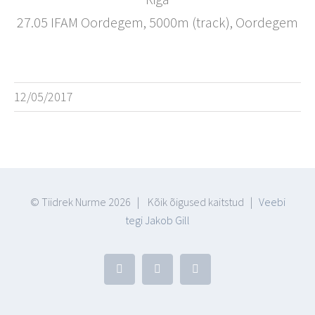
27.05 IFAM Oordegem, 5000m (track), Oordegem
12/05/2017
© Tiidrek Nurme
2026 | Kõik õigused kaitstud |
Veebi
tegi Jakob Gill
Facebook
YouTube
Blogger