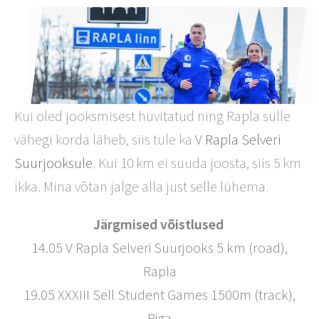
Kui oled jooksmisest huvitatud ning Rapla sulle
vähegi korda läheb, siis tule ka
V Rapla Selveri
Suurjooksule
. Kui 10 km ei suuda joosta, siis 5 km
ikka. Mina võtan jalge alla just selle lühema.
Järgmised võistlused
14.05 V Rapla Selveri Suurjooks 5 km (road),
Rapla
19.05 XXXIII Sell Student Games 1500m (track),
Riga