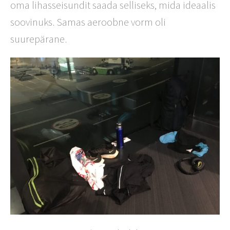
oma lihasseisundit saada selliseks, mida ideaalis
soovinuks. Samas aeroobne vorm oli
suurepärane.