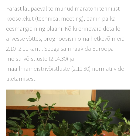
Pärast laupäeval toimunud maratoni tehnilist
koosolekut (technical meeting), panin paika
eesmärgid ning plaani. Kõiki erinevaid detaile
arvesse võttes, prognoosisin oma hetkevõimeid
2.10–2.11 kanti. Seega sain rääkida Euroopa
meistrivõistluste (2.14.30) ja
maailmameistrivõistluste (2.11.30) normatiivide
ületamisest.