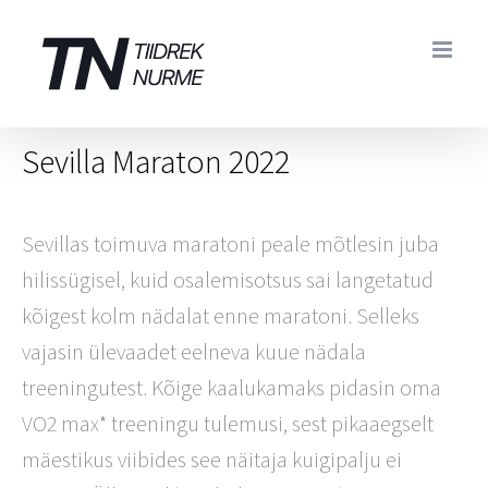
Skip
to
content
Sevilla Maraton 2022
Sevillas toimuva maratoni peale mõtlesin juba
hilissügisel, kuid osalemisotsus sai langetatud
kõigest kolm nädalat enne maratoni. Selleks
vajasin ülevaadet eelneva kuue nädala
treeningutest. Kõige kaalukamaks pidasin oma
VO2 max* treeningu tulemusi, sest pikaaegselt
mäestikus viibides see näitaja kuigipalju ei