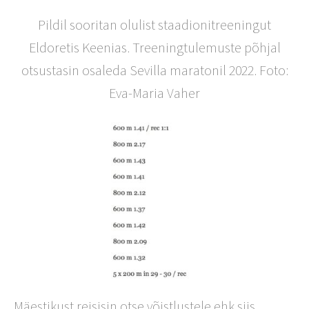
Pildil sooritan olulist staadionitreeningut
Eldoretis Keenias. Treeningtulemuste põhjal
otsustasin osaleda Sevilla maratonil 2022. Foto:
Eva-Maria Vaher
Mäestikust reisisin otse võistlustele ehk siis