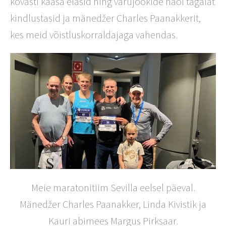
kõvasti kaasa elasid ning varujookide näol tagalat
kindlustasid ja mänedžer Charles Paanakkerit,
kes meid võistluskorraldajaga vahendas.
Meie maratonitiim Sevilla eelsel päeval.
Mänedžer Charles Paanakker, Linda Kivistik ja
Kauri abimees Margus Pirksaar.