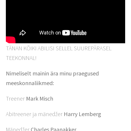
TÄNAN KÕIKI ABILISI SELLEL SUUREPÄRASEL
TEEKONNAL!
Nimeliselt mainin ära minu praegused
meeskonnaliikmed:
Treener
Mark Misch
Abitreener ja mänedžer
Harry Lemberg
Mänedžer
Charles Paanakker