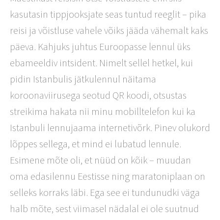
kasutasin tippjooksjate seas tuntud reeglit – pika
reisi ja võistluse vahele võiks jääda vähemalt kaks
päeva. Kahjuks juhtus Euroopasse lennul üks
ebameeldiv intsident. Nimelt sellel hetkel, kui
pidin Istanbulis jätkulennul näitama
koroonaviirusega seotud QR koodi, otsustas
streikima hakata nii minu mobilltelefon kui ka
Istanbuli lennujaama internetivõrk. Pinev olukord
lõppes sellega, et mind ei lubatud lennule.
Esimene mõte oli, et nüüd on kõik – muudan
oma edasilennu Eestisse ning maratoniplaan on
selleks korraks läbi. Ega see ei tundunudki väga
halb mõte, sest viimasel nädalal ei ole suutnud