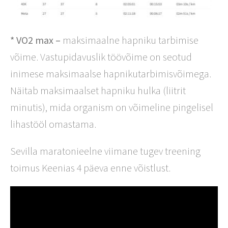
* VO2 max –
maksimaalne hapniku tarbimise
võime. Vastupidavuslik töövõime on seotud
inimese maksimaalse hapnikutarbimisvõimega.
Näitab maksimaalset hapniku hulka (liitrit
minutis), mida organism on võimeline pingelisel
lihastööl omastama.
Sevilla maratonieelne viimane tugev treening
toimus Keenias 4 päeva enne võistlust.