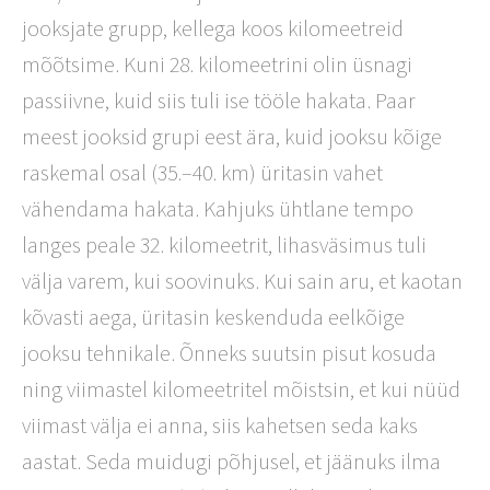
jooksjate grupp, kellega koos kilomeetreid
mõõtsime. Kuni 28. kilomeetrini olin üsnagi
passiivne, kuid siis tuli ise tööle hakata. Paar
meest jooksid grupi eest ära, kuid jooksu kõige
raskemal osal (35.–40. km) üritasin vahet
vähendama hakata. Kahjuks ühtlane tempo
langes peale 32. kilomeetrit, lihasväsimus tuli
välja varem, kui soovinuks. Kui sain aru, et kaotan
kõvasti aega, üritasin keskenduda eelkõige
jooksu tehnikale. Õnneks suutsin pisut kosuda
ning viimastel kilomeetritel mõistsin, et kui nüüd
viimast välja ei anna, siis kahetsen seda kaks
aastat. Seda muidugi põhjusel, et jäänuks ilma