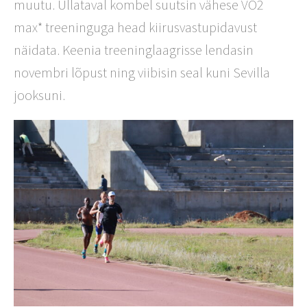
muutu. Üllataval kombel suutsin vähese VO2
max* treeninguga head kiirusvastupidavust
näidata. Keenia treeninglaagrisse lendasin
novembri lõpust ning viibisin seal kuni Sevilla
jooksuni.