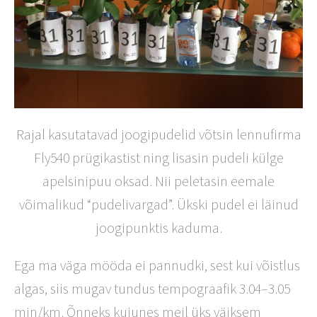
Rajal kasutatavad joogipudelid võtsin lennufirma
Fly540 prügikastist ning lisasin pudeli külge
apelsinipuu oksad. Nii peletasin eemale
võimalikud “pudelivargad”. Ükski pudel ei läinud
joogipunktis kaduma.
Ega ma väga mööda ei pannudki, sest kui võistlus
algas, siis mugav tundus tempograafik 3.04–3.05
min/km. Õnneks kujunes meil üks väiksem