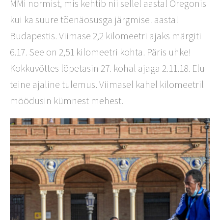
MMi normist, mis kehtib nii sellel aastal Oregonis
kui ka suure tõenäosusga järgmisel aastal
Budapestis. Viimase 2,2 kilomeetri ajaks märgiti
6.17. See on 2,51 kilomeetri kohta. Päris uhke!
Kokkuvõttes lõpetasin 27. kohal ajaga 2.11.18. Elu
teine ajaline tulemus. Viimasel kahel kilomeetril
möödusin kümnest mehest.