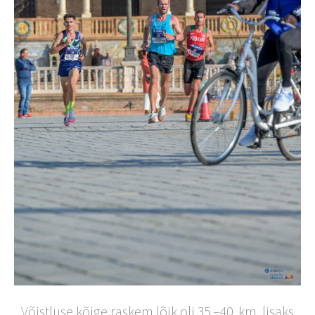
Võistluse kõige raskem lõik oli 35.–40. km, lisaks