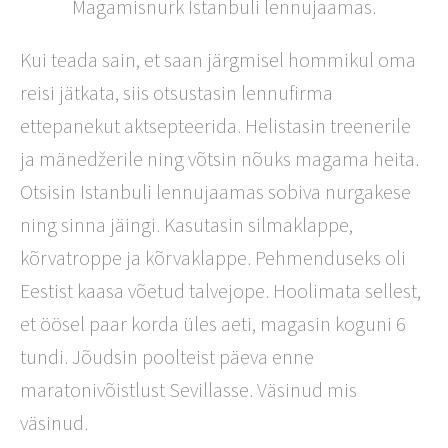
Magamisnurk Istanbuli lennujaamas.
Kui teada sain, et saan järgmisel hommikul oma
reisi jätkata, siis otsustasin lennufirma
ettepanekut aktsepteerida. Helistasin treenerile
ja mänedžerile ning võtsin nõuks magama heita.
Otsisin Istanbuli lennujaamas sobiva nurgakese
ning sinna jäingi. Kasutasin silmaklappe,
kõrvatroppe ja kõrvaklappe. Pehmenduseks oli
Eestist kaasa võetud talvejope. Hoolimata sellest,
et öösel paar korda üles aeti, magasin koguni 6
tundi. Jõudsin poolteist päeva enne
maratonivõistlust Sevillasse. Väsinud mis
väsinud.