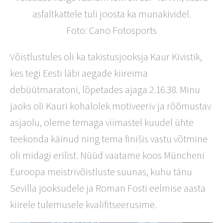
asfaltkattele tuli joosta ka munakividel.
Foto: Cano Fotosports
Võistlustules oli ka takistusjooksja Kaur Kivistik,
kes tegi Eesti läbi aegade kiireima
debüütmaratoni, lõpetades ajaga 2.16.38. Minu
jaoks oli Kauri kohalolek motiveeriv ja rõõmustav
asjaolu, oleme temaga viimastel kuudel ühte
teekonda käinud ning tema finišis vastu võtmine
oli midagi erilist. Nüüd vaatame koos Müncheni
Euroopa meistrivõistluste suunas, kuhu tänu
Sevilla jooksudele ja Roman Fosti eelmise aasta
kiirele tulemusele kvalifitseerusime.