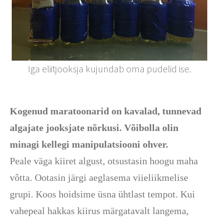
Iga eliitjooksja kujundab oma pudelid ise.
Kogenud maratoonarid on kavalad, tunnevad
algajate jooksjate nõrkusi. Võibolla olin
minagi kellegi manipulatsiooni ohver.
Peale väga kiiret algust, otsustasin hoogu maha
võtta. Ootasin järgi aeglasema viieliikmelise
grupi. Koos hoidsime üsna ühtlast tempot. Kui
vahepeal hakkas kiirus märgatavalt langema,