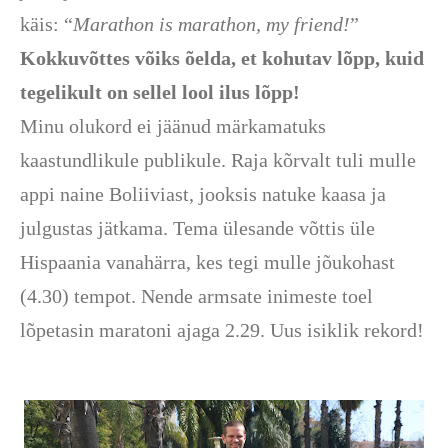
käis: “
Marathon is marathon, my friend!
”
Kokkuvõttes võiks õelda, et kohutav lõpp, kuid
tegelikult on sellel lool ilus lõpp!
Minu olukord ei jäänud märkamatuks
kaastundlikule publikule. Raja kõrvalt tuli mulle
appi naine Boliiviast, jooksis natuke kaasa ja
julgustas jätkama. Tema ülesande võttis üle
Hispaania vanahärra, kes tegi mulle jõukohast
(4.30) tempot. Nende armsate inimeste toel
lõpetasin maratoni ajaga 2.29. Uus isiklik rekord!