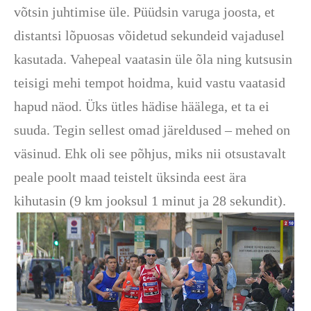
võtsin juhtimise üle. Püüdsin varuga joosta, et
distantsi lõpuosas võidetud sekundeid vajadusel
kasutada. Vahepeal vaatasin üle õla ning kutsusin
teisigi mehi tempot hoidma, kuid vastu vaatasid
hapud näod. Üks ütles hädise häälega, et ta ei
suuda. Tegin sellest omad järeldused – mehed on
väsinud. Ehk oli see põhjus, miks nii otsustavalt
peale poolt maad teistelt üksinda eest ära
kihutasin (9 km jooksul 1 minut ja 28 sekundit).