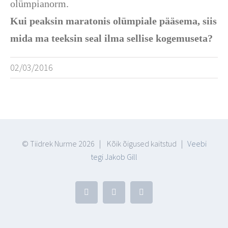
olümpianorm.
Kui peaksin maratonis olümpiale pääsema, siis
mida ma teeksin seal ilma sellise kogemuseta?
02/03/2016
© Tiidrek Nurme
2026 | Kõik õigused kaitstud |
Veebi
tegi Jakob Gill
Facebook
YouTube
Blogger