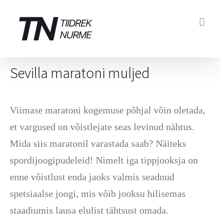
Skip
to
content
Sevilla maratoni muljed
Viimase maratoni kogemuse põhjal võin oletada,
et vargused on võistlejate seas levinud nähtus.
Mida siis maratonil varastada saab? Näiteks
spordijoogipudeleid! Nimelt iga tippjooksja on
enne võistlust enda jaoks valmis seadnud
spetsiaalse joogi, mis võib jooksu hilisemas
staadiumis lausa elulist tähtsust omada.