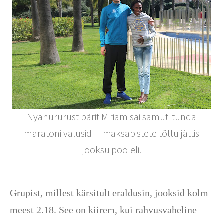
Nyahururust pärit Miriam sai samuti tunda
maratoni valusid – maksapistete tõttu jättis
jooksu pooleli.
Grupist, millest kärsitult eraldusin, jooksid kolm
meest 2.18. See on kiirem, kui rahvusvaheline