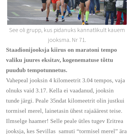
See oli grupp, kus pidanuks kannatlikult kauem
jooksma. Nr 71.
Staadionijooksja kiirus on maratoni tempo
valiku juures eksitav, kogenematuse tõttu
puudub tempotunnetus.
Vahepeal jooksin 4 kilomeetrit 3.04 tempos, vaja
olnuks vaid 3.17. Kella ei vaadanud, jooksin
tunde järgi. Peale 35ndat kilomeetrit olin justkui
tormisel merel, lainetasin ühest rajaäärest teise.
Ilmselge haamer! Selle peale ütles tugev Eritrea
jooksja, kes Sevillas
samuti “tormisel merel” ära