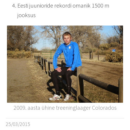
Eesti juunioride rekordi omanik 1500 m
jooksus
2009. aasta ühine treeninglaager Colorados
25/03/2015