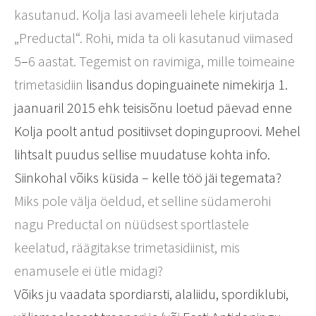
kasutanud. Kolja lasi avameeli lehele kirjutada
„Preductal“.
Rohi, mida ta oli kasutanud viimased
5
–
6 aastat.
Tegemist on ravimiga, mille toimeaine
trimetasidiin
lisandus dopinguainete nimekirja 1.
jaanuaril 2015 ehk teisisõnu loetud päevad enne
Kolja poolt antud positiivset dopinguproovi. Mehel
lihtsalt puudus sellise muudatuse kohta info.
Siinkohal võiks küsida – kelle töö jäi tegemata?
Miks pole välja öeldud, et selline südamerohi
nagu Preductal on nüüdsest sportlastele
keelatud, räägitakse trimetasidiinist, mis
enamusele ei ütle midagi?
Võiks ju vaadata spordiarsti, alaliidu, spordiklubi,