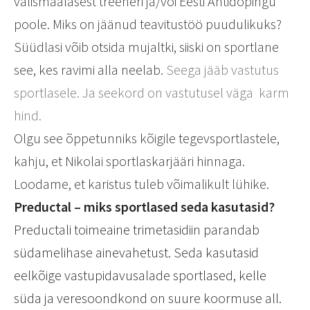
välismaalasest treeneri ja/või Eesti Antidopingu
poole. Miks on jäänud teavitustöö puudulikuks?
Süüdlasi võib otsida mujaltki, siiski on sportlane
see, kes ravimi alla neelab.
Seega jääb vastutus
sportlasele. Ja seekord on vastutusel väga
karm
hind.
Olgu see õppetunniks kõigile tegevsportlastele,
kahju, et Nikolai sportlaskarjääri hinnaga.
Loodame, et karistus tuleb võimalikult lühike.
Preductal
–
miks sportlased seda kasutasid?
Preductali toimeaine trimetasidiin parandab
südamelihase ainevahetust. Seda kasutasid
eelkõige vastupidavusalade sportlased, kelle
süda ja veresoondkond on suure koormuse all.