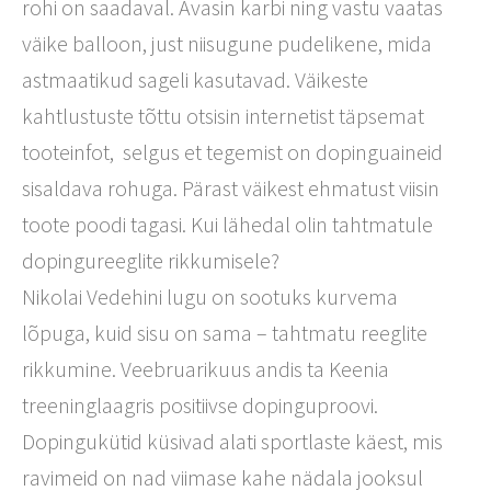
rohi on saadaval. Avasin karbi ning vastu vaatas
väike balloon, just niisugune pudelikene, mida
astmaatikud sageli kasutavad. Väikeste
kahtlustuste tõttu otsisin internetist täpsemat
tooteinfot,
selgus et tegemist on dopinguaineid
sisaldava rohuga. Pärast väikest ehmatust viisin
toote poodi tagasi. Kui lähedal olin tahtmatule
dopingureeglite rikkumisele?
Nikolai Vedehini lugu on sootuks kurvema
lõpuga, kuid sisu on sama – tahtmatu reeglite
rikkumine. Veebruarikuus andis ta Keenia
treeninglaagris positiivse dopinguproovi.
Dopingukütid küsivad alati sportlaste käest, mis
ravimeid on nad viimase kahe nädala jooksul