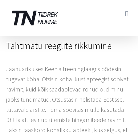
Skip
to
content
Tahtmatu reeglite rikkumine
Jaanuarikuises Keenia treeninglaagris põdesin
tugevat köha. Otsisin kohalikust apteegist sobivat
ravimit, kuid kõik saadaolevad rohud olid minu
jaoks tundmatud. Otsustasin helistada Eestisse,
tuttavale arstile. Tema soovitas mulle kasutada
üht laialt levinud ülemiste hingamiteede ravimit.
Läksin taaskord kohalikku apteeki, kus selgus, et