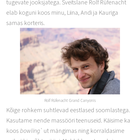
tugevate jooksjatega. Šveitslane Rolf Rüfenacht
elab koguni koos minu, Liina, Andi ja Kauriga
samas korteris.
Rolf Rüfenacht Grand Canyonis
Kõige rohkem suhtlevad eestlased soomlastega.
Kasutame nende massööri teenuseid. Käisime ka
koos
bowling
`ut mängimas ning korraldasime