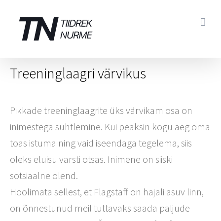
Skip
to
content
Treeninglaagri värvikus
Pikkade treeninglaagrite üks värvikam osa on
inimestega suhtlemine. Kui peaksin kogu aeg oma
toas istuma ning vaid iseendaga tegelema, siis
oleks eluisu varsti otsas. Inimene on siiski
sotsiaalne olend.
Hoolimata sellest, et Flagstaff on hajali asuv linn,
on õnnestunud meil tuttavaks saada paljude