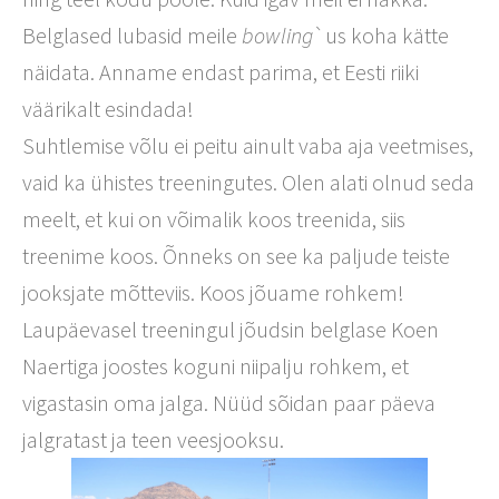
Belglased lubasid meile
bowling
`us koha kätte
näidata. Anname endast parima, et Eesti riiki
väärikalt esindada!
Suhtlemise võlu ei peitu ainult vaba aja veetmises,
vaid ka ühistes treeningutes. Olen alati olnud seda
meelt, et kui on võimalik koos treenida, siis
treenime koos. Õnneks on see ka paljude teiste
jooksjate mõtteviis. Koos jõuame rohkem!
Laupäevasel treeningul jõudsin belglase Koen
Naertiga joostes koguni niipalju rohkem, et
vigastasin oma jalga. Nüüd sõidan paar päeva
jalgratast ja teen veesjooksu.