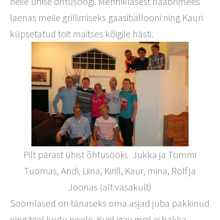
neile ühise õhtusöögi. Mehhiklasest naabrimees
laenas meile grillimiseks gaasiballooni ning Kauri
küpsetatud toit maitses kõigile hästi.
Pilt pärast ühist õhtusööki. Jukka ja Tommi
Tuomas, Andi, Liina, Kirill, Kaur, mina, Rolf ja
Joonas (alt vasakult)
Soomlased on tänaseks oma asjad juba pakkinud
ning teel kodu poole. Kuid igav meil ei hakka.