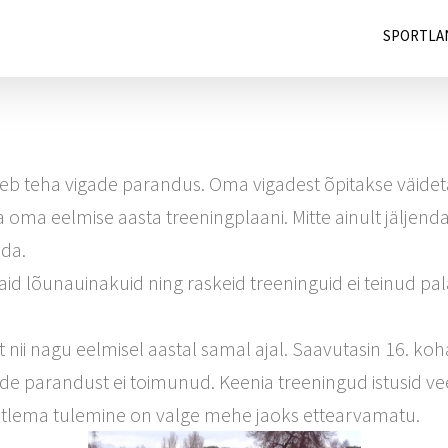
SPORTLA
uleb teha vigade parandus. Oma vigadest õpitakse väidet
ma eelmise aasta treeningplaani. Mitte ainult jäljend
ada.
id lõunauinakuid ning raskeid treeninguid ei teinud pal
ii nagu eelmisel aastal samal ajal. Saavutasin 16. koha 
ade parandust ei toimunud. Keenia treeningud istusid ve
istlema tulemine on valge mehe jaoks ettearvamatu.