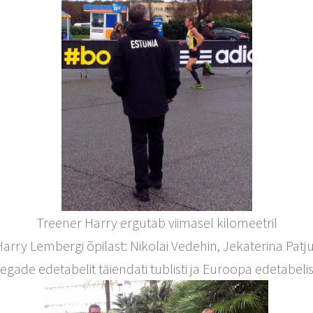
Treener Harry ergutab viimasel kilomeetril
ry Lembergi õpilast: Nikolai Vedehin, Jekaterina Patjuk, 
i aegade edetabelit täiendati tublisti ja Euroopa edetabel