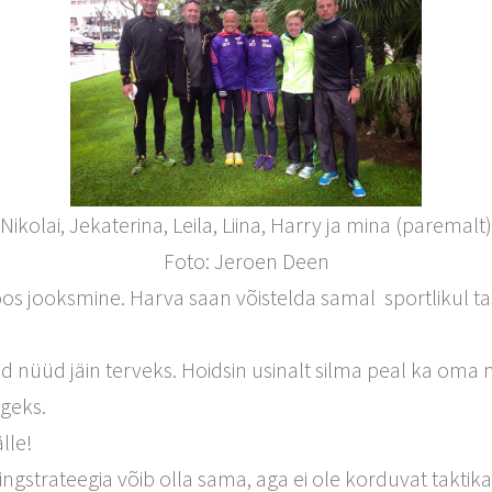
Nikolai, Jekaterina, Leila, Liina, Harry ja mina (paremalt)
Foto: Jeroen Deen
oos jooksmine. Harva saan võistelda samal sportlikul tas
d nüüd jäin terveks. Hoidsin usinalt silma peal ka oma m
ngeks.
lle!
ingstrateegia võib olla sama, aga ei ole korduvat taktikat