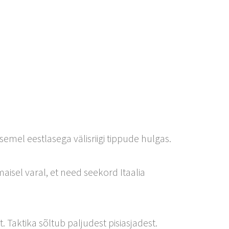
emel eestlasega välisriigi tippude hulgas.
aisel varal, et need seekord Itaalia
. Taktika sõltub paljudest pisiasjadest.