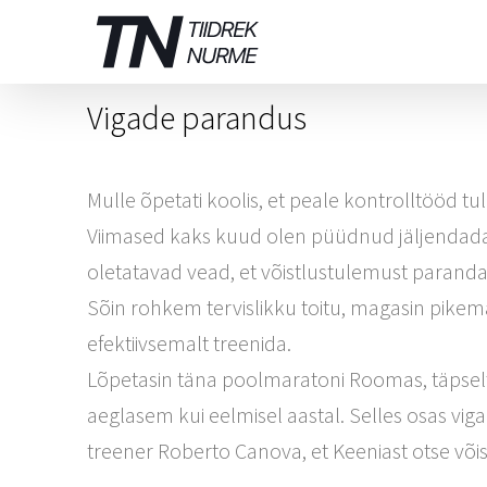
Skip
to
content
Vigade parandus
Mulle õpetati koolis, et peale kontrolltööd t
Viimased kaks kuud olen püüdnud jäljendada o
oletatavad vead, et võistlustulemust parand
Sõin rohkem tervislikku toitu, magasin pikema
efektiivsemalt treenida.
Lõpetasin täna poolmaratoni Roomas, täpselt n
aeglasem kui eelmisel aastal. Selles osas vig
treener Roberto Canova, et Keeniast otse võ