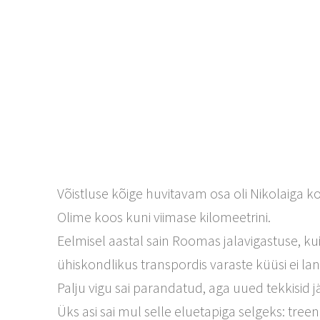
Võistluse kõige huvitavam osa oli Nikolaiga k
Olime koos kuni viimase kilomeetrini.
Eelmisel aastal sain Roomas jalavigastuse, kui
ühiskondlikus transpordis varaste küüsi ei la
Palju vigu sai parandatud, aga uued tekkisid jä
Üks asi sai mul selle eluetapiga selgeks: treen