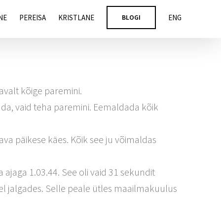
NE
PEREISA
KRISTLANE
BLOGI
ENG
avalt kõige paremini.
ada, vaid teha paremini. Eemaldada kõik
ava päikese käes. Kõik see ju võimaldas
ajaga 1.03.44. See oli vaid 31 sekundit
el jalgades. Selle peale ütles maailmakuulus