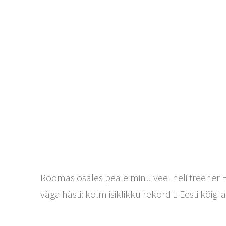
Roomas osales peale minu veel neli treener Har
väga hästi: kolm isiklikku rekordit. Eesti kõig