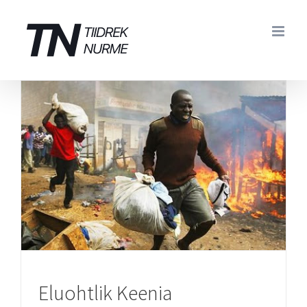
Skip
to
content
Eluohtlik Keenia