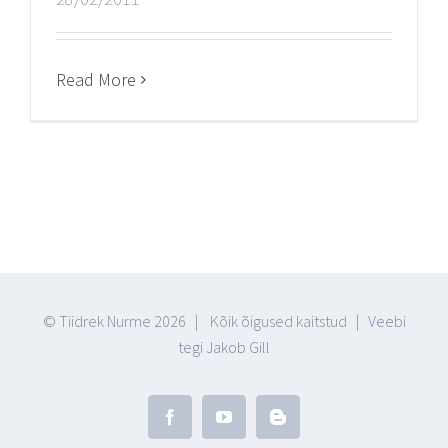
Read More
© Tiidrek Nurme
2026 | Kõik õigused kaitstud |
Veebi
tegi Jakob Gill
Facebook
YouTube
Blogger